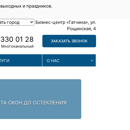
 выходных и праздников.
Бизнес-центр «Гатчина», ул.
Рощинская, 4
 330 01 28
ЗАКАЗАТЬ ЗВОНОК
Многоканальный
ЛУГИ
О НАС
НТА. ЗАЛОГ УСПЕХА -
М
П