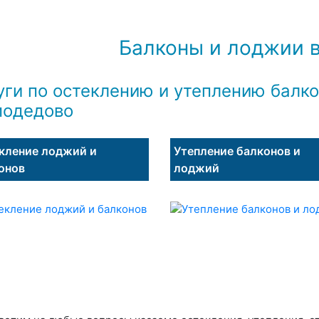
Балконы и лоджии в
уги по остеклению и утеплению балко
одедово
кление лоджий и
Утепление балконов и
онов
лоджий