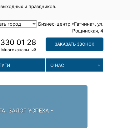
 выходных и праздников.
Бизнес-центр «Гатчина», ул.
Рощинская, 4
 330 01 28
ЗАКАЗАТЬ ЗВОНОК
Многоканальный
ЛУГИ
О НАС
МА
. ЗАЛОГ УСПЕХА -
МЫ П
ПРОБ