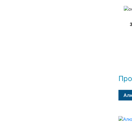
Про
Алю