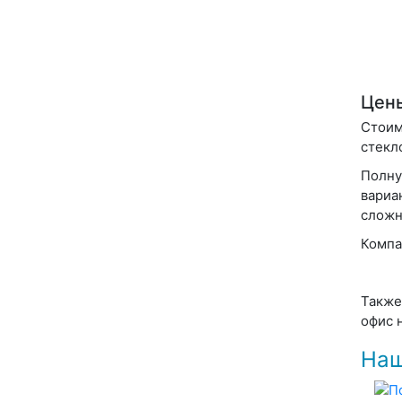
Цены
Стоим
стекл
Полну
вариа
сложн
Компа
Также
офис н
Наш