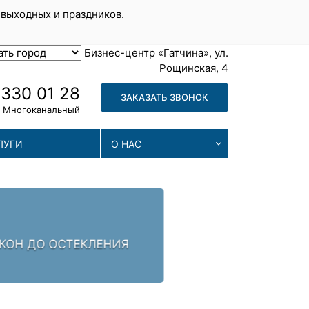
 выходных и праздников.
Бизнес-центр «Гатчина», ул.
Рощинская, 4
 330 01 28
ЗАКАЗАТЬ ЗВОНОК
Многоканальный
ЛУГИ
О НАС
МА
. ЗАЛОГ УСПЕХА -
МЫ П
ПРОБ