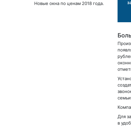
з
Новые окна по ценам 2018 года.
Боль
Произ
появл
рубле
оконн
отмет
Устан
созда
звоно
семьи
Компа
Для з
в удоб