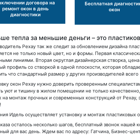
аключении договора на
Бесплатная диагности
ремонт окон в день
окон
диагностики
ше тепла за меньшие деньги – это пластик
водитель Рехау так же следит за обновлением дизайна плас
яется не только новый цвет, но и формы.
Первая
классическ
ными линиями. Вторая округлая дизайнерская створка, цена
ый профиль со створкой в одной плоскости, которая облад
ить что стандартный размер у других производителей всего
овку окон Рехау нужно доверить проверенным специалистам
ть уют и тишину в жилом помещении не только качественно,
к на монтаж прочных и современных конструкций от Рехау,
!
ния Идель осуществляет установку и монтаж пластиковых ок
аказа осталось несколько шагов, бесплатный звонок нашей 
ный для вас день. Ждем вас по адресу: Гатчина, Бизнес-цент