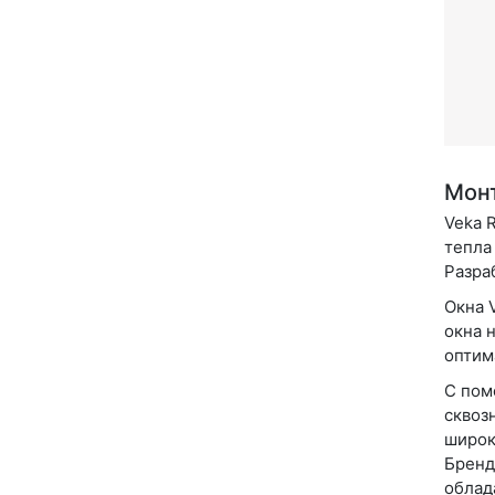
Монт
Veka 
тепла
Разра
Окна 
окна 
оптим
С пом
сквоз
широк
Бренд
облад