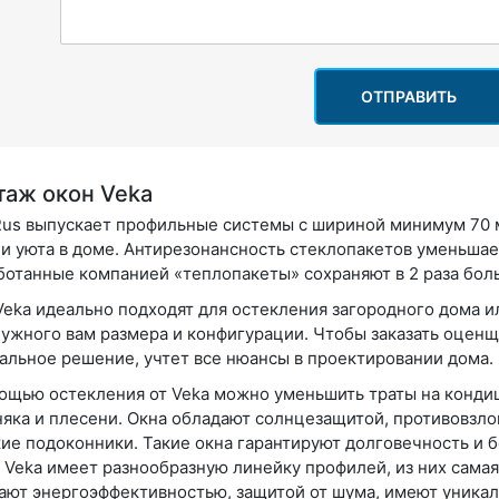
ОТПРАВИТЬ
аж окон Veka
Rus выпускает профильные системы с шириной минимум 70 
 и уюта в доме. Антирезонансность стеклопакетов уменьшае
ботанные компанией «теплопакеты» сохраняют в 2 раза бол
Veka идеально подходят для остекления загородного дома 
нужного вам размера и конфигурации. Чтобы заказать оценщи
альное решение, учтет все нюансы в проектировании дома.
ощью остекления от Veka можно уменьшить траты на конди
няка и плесени. Окна обладают солнцезащитой, противовзл
ие подоконники. Такие окна гарантируют долговечность и б
 Veka имеет разнообразную линейку профилей, из них самая 
ают энергоэффективностью, защитой от шума, имеют уникал