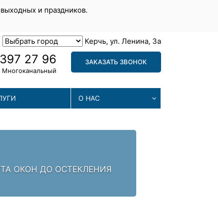
 выходных и праздников.
Керчь, ул. Ленина, 3а
 397 27 96
ЗАКАЗАТЬ ЗВОНОК
Многоканальный
ЛУГИ
О НАС
МА
. ЗАЛОГ УСПЕХА -
МЫ П
ПРОБ