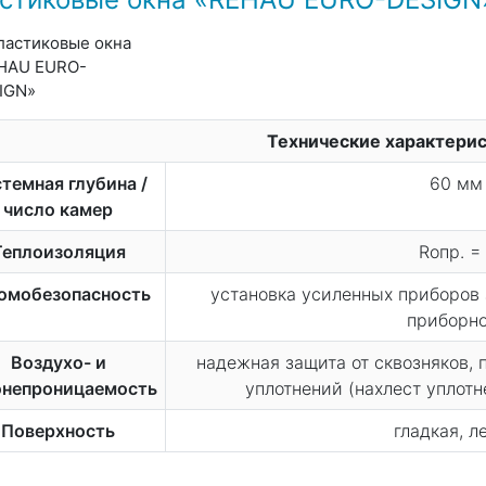
Технические характери
темная глубина /
60 мм 
число камер
Теплоизоляция
Rопр. =
омобезопасность
установка усиленных приборов
приборно
Воздухо- и
надежная защита от сквозняков,
онепроницаемость
уплотнений (нахлест уплот
Поверхность
гладкая, 