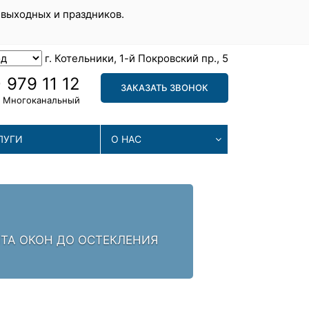
 выходных и праздников.
г. Котельники, 1-й Покровский пр., 5
 979 11 12
ЗАКАЗАТЬ ЗВОНОК
Многоканальный
ЛУГИ
О НАС
МА
. ЗАЛОГ УСПЕХА -
МЫ П
ПРОБ