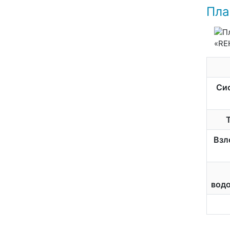
Пла
Сис
Взл
вод