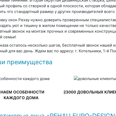
ными линиями. Вторая округлая дизайнерская створка, цена
ый профиль со створкой в одной плоскости, которая облад
ить что стандартный размер у других производителей всего
овку окон Рехау нужно доверить проверенным специалистам
оздать уют и тишину в жилом помещении не только качестве
атный звонок на монтаж прочных и современных конструкци
й семьи!
аказа осталось несколько шагов, бесплатный звонок нашей 
бный для вас день. Ждем вас по адресу:
г. Котельники, 1-й По
и преимущества
ЗНАЕМ ОСОБЕННОСТИ
23000 ДОВОЛЬНЫХ КЛИЕ
КАЖДОГО ДОМА
стиковые окна «REHAU EURO-DESIGN