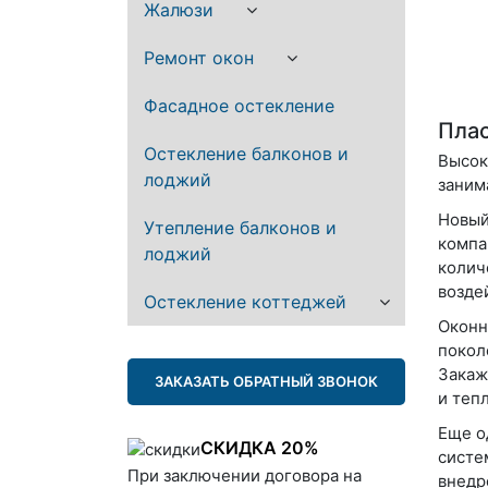
Жалюзи
Ремонт окон
Фасадное остекление
Плас
Остекление балконов и
Высок
лоджий
заним
Новый
Утепление балконов и
компа
лоджий
колич
возде
Остекление коттеджей
Оконн
покол
Закаж
ЗАКАЗАТЬ ОБРАТНЫЙ ЗВОНОК
и теп
Еще о
СКИДКА 20%
систе
При заключении договора на
внедр