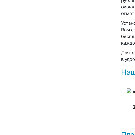
рубле
оконн
отмет
Устан
Вам с
беспл
каждо
Для з
в удо
Наш
Пла