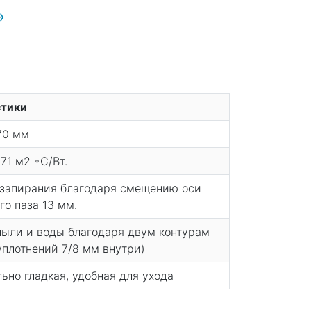
»
стики
70 мм
71 м2 ◦С/Вт.
 запирания благодаря смещению оси
го паза 13 мм.
 пыли и воды благодаря двум контурам
уплотнений 7/8 мм внутри)
ьно гладкая, удобная для ухода