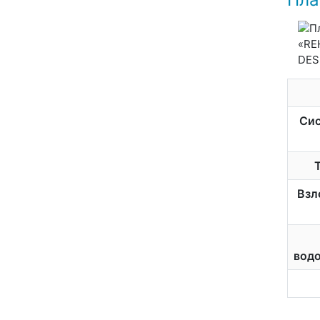
Сис
Взл
вод