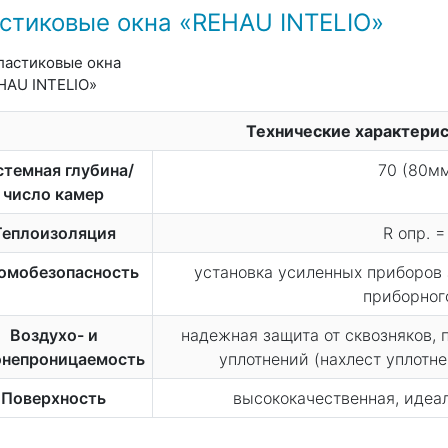
стиковые окна «REHAU INTELIO»
Технические характери
темная глубина/
70 (80мм
число камер
Теплоизоляция
R опр. 
омобезопасность
установка усиленных приборов
приборног
Воздухо- и
надежная защита от сквозняков,
онепроницаемость
уплотнений (нахлест уплотне
Поверхность
высококачественная, идеал