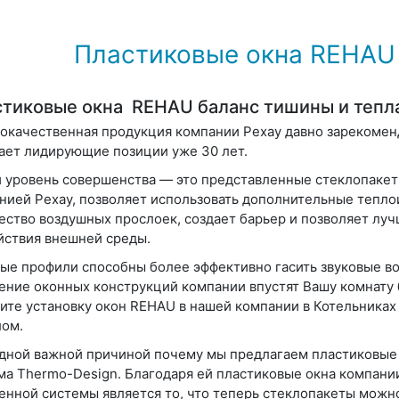
Пластиковые окна REHAU 
тиковые окна REHAU баланс тишины и тепл
окачественная продукция компании Рехау давно зарекомен
ает лидирующие позиции уже 30 лет.
 уровень совершенства — это представленные стеклопакеты
нией Рехау, позволяет использовать дополнительные тепл
ество воздушных прослоек, создает барьер и позволяет луч
йствия внешней среды.
ые профили способны более эффективно гасить звуковые во
ение оконных конструкций компании впустят Вашу комнату 
ите установку окон REHAU в нашей компании в Котельниках
лом.
дной важной причиной почему мы предлагаем пластиковые о
ма Thermo-Design. Благодаря ей пластиковые окна компани
енной системы является то, что теперь стеклопакеты можно