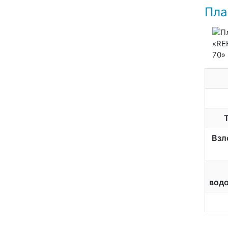
Пла
Взл
вод