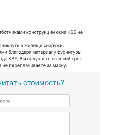
аботчиками конструкции окна KBE не
роникнуть в жилище снаружи.
ями благодаря материалу фурнитуры.
нда KBE, Вы получаете высокий срок
и не переплачиваете за марку.
читать стоимость?