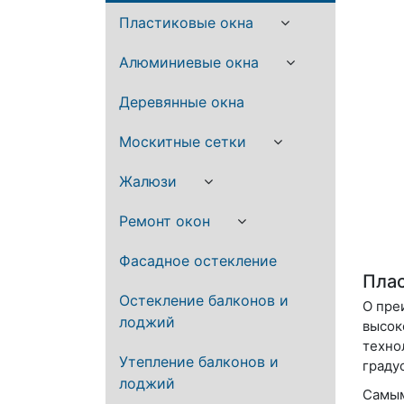
Пластиковые окна
Алюминиевые окна
Деревянные окна
Москитные сетки
Жалюзи
Ремонт окон
Фасадное остекление
Плас
Остекление балконов и
О пре
лоджий
высок
техно
Утепление балконов и
граду
лоджий
Самым