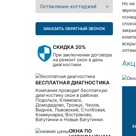
Но не
Остекление коттеджей
звуко
оснащ
споко
ЗАКАЗАТЬ ОБРАТНЫЙ ЗВОНОК
закры
компа
вскры
СКИДКА 20%
оптим
При заключении договора
на ремонт окон в день
Акц
диагностики.
БЕСПЛАТНАЯ ДИАГНОСТИКА
Компания проводит бесплатную
диагностику окон в районах
Подольск, Климовск,
Домодедово, Троицк, Чехов,
Видное, Львовский, Столбовая,
Коммунарка, Востряково,
Ватутинки и Новые Ватутинки.
з
ОКНА ПО