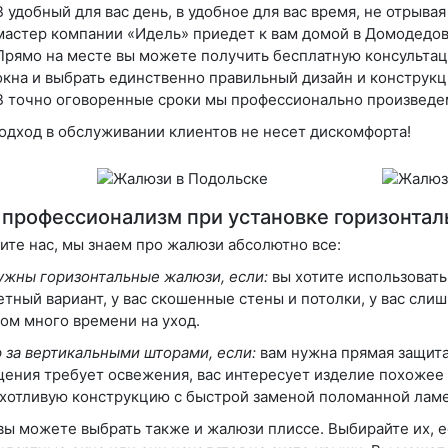
В удобный для вас день, в удобное для вас время, не отрыва
мастер компании «Идель» приедет к вам домой в Домодедов
Прямо на месте вы можете получить бесплатную консультац
окна и выбрать единственно правильный дизайн и конструк
В точно оговоренные сроки мы профессионально произведе
одход в обслуживании клиентов не несет дискомфорта!
профессионализм при установке горизонтал
ите нас, мы знаем про жалюзи абсолютно все:
ужны горизонтальные жалюзи, если:
вы хотите использовать
тный вариант, у вас скошенные стены и потолки, у вас слиш
ом много времени на уход.
 за вертикальными шторами, если:
вам нужна прямая защита
ения требует освежения, вас интересует изделие похожее
хотливую конструкцию с быстрой заменой поломанной ламе
 вы можете выбрать также и жалюзи плиссе. Выбирайте их, е