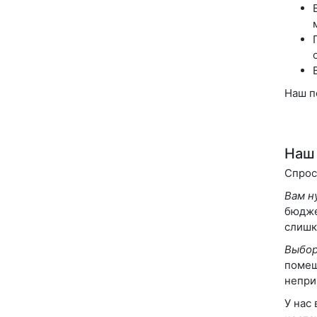
Наш п
Наш 
Спрос
Вам н
бюдже
слишк
Выбор
помещ
непри
У нас