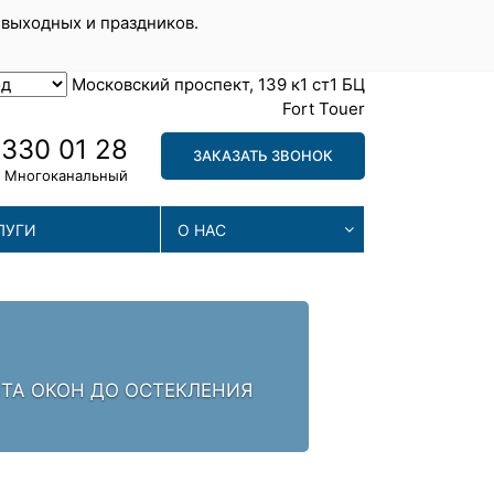
 выходных и праздников.
Московский проспект, 139 к1 ст1 БЦ
Fort Touer
 330 01 28
ЗАКАЗАТЬ ЗВОНОК
Многоканальный
ЛУГИ
О НАС
МА
. ЗАЛОГ УСПЕХА -
МЫ П
ПРОБ