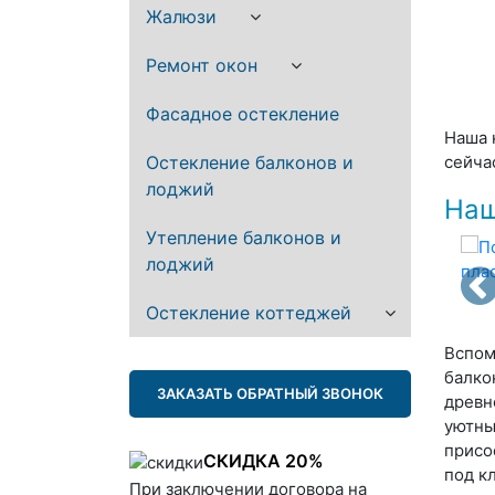
Жалюзи
Ремонт окон
Фасадное остекление
Наша 
Остекление балконов и
сейча
лоджий
Наш
Утепление балконов и
лоджий
Остекление коттеджей
Вспом
балко
ЗАКАЗАТЬ ОБРАТНЫЙ ЗВОНОК
древн
уютны
присо
СКИДКА 20%
под к
При заключении договора на