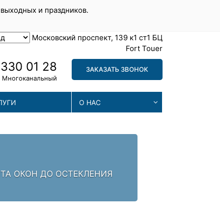
 выходных и праздников.
Московский проспект, 139 к1 ст1 БЦ
Fort Touer
 330 01 28
ЗАКАЗАТЬ ЗВОНОК
Многоканальный
ЛУГИ
О НАС
МА
. ЗАЛОГ УСПЕХА -
МЫ П
ПРОБ