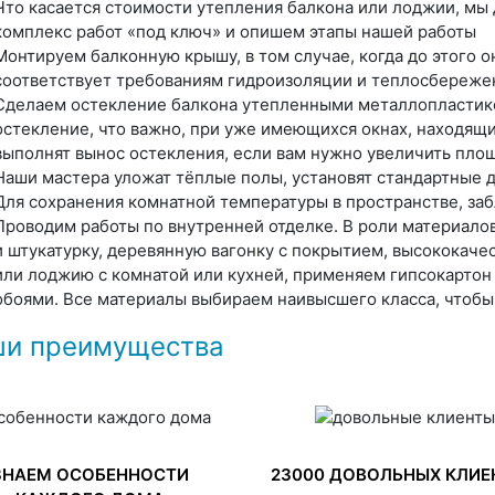
Что касается стоимости утепления балкона или лоджии, мы 
комплекс работ «под ключ» и опишем этапы нашей работы
Монтируем балконную крышу, в том случае, когда до этого о
соответствует требованиям гидроизоляции и теплосбереже
Сделаем остекление балкона утепленными металлопластик
остекление, что важно, при уже имеющихся окнах, находящи
выполнят вынос остекления, если вам нужно увеличить пло
Наши мастера уложат тёплые полы, установят стандартные
Для сохранения комнатной температуры в пространстве, за
Проводим работы по внутренней отделке. В роли материало
и штукатурку, деревянную вагонку с покрытием, высококач
или лоджию с комнатой или кухней, применяем гипсокартон
обоями. Все материалы выбираем наивысшего класса, чтобы
и преимущества
ЗНАЕМ ОСОБЕННОСТИ
23000 ДОВОЛЬНЫХ КЛИЕ