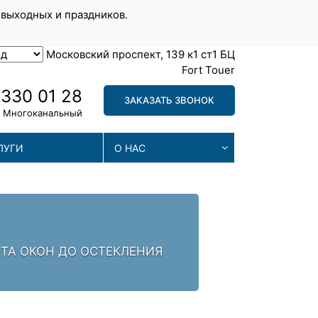
 выходных и праздников.
Московский проспект, 139 к1 ст1 БЦ
Fort Touer
 330 01 28
ЗАКАЗАТЬ ЗВОНОК
Многоканальный
ЛУГИ
О НАС
МА
. ЗАЛОГ УСПЕХА -
МЫ П
ПРОБ