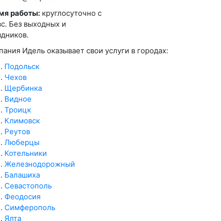
мя работы:
круглосуточно с
вс. Без выходных и
здников.
пания Идель оказывает свои услуги в городах:
Подольск
Чехов
Щербинка
Видное
Троицк
Климовск
Реутов
Люберцы
Котельники
Железнодорожный
Балашиха
Севастополь
Феодосия
Симферополь
Ялта