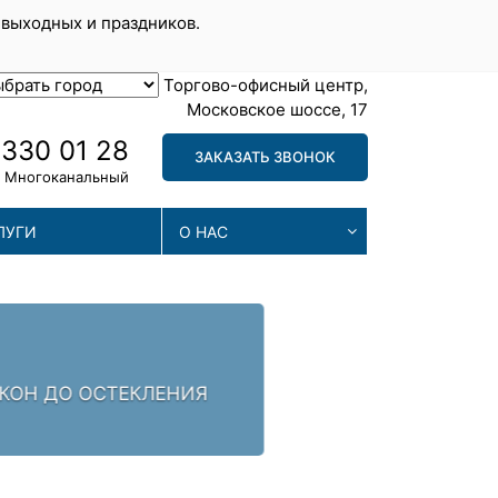
 выходных и праздников.
Торгово-офисный центр,
Московское шоссе, 17
 330 01 28
ЗАКАЗАТЬ ЗВОНОК
Многоканальный
ЛУГИ
О НАС
МА
. ЗАЛОГ УСПЕХА -
МЫ П
ПРОБ