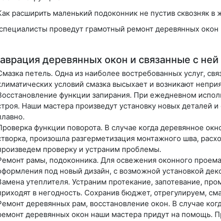
Как расширить маленький подоконник не пустив сквозняк в
специалисты проведут грамотный ремонт деревянных окон 
аврация деревянных окон и связанные с ней
Смазка петель
. Одна из наиболее востребованных услуг, свя
климатических условий смазка высыхает и возникают непри
Восстановление функции запирания
. При ежедневном испол
строя. Наши мастера произведут установку новых деталей и
плавно.
Проверка функции поворота
. В случае когда деревянное окн
створка, произошла разгерметизация монтажного шва, расх
произведем проверку и устраним проблемы.
Ремонт рамы, подоконника
. Для освежения оконного проема
оформления под новый дизайн, с возможной установкой дек
Замена утеплителя
. Устраним протекание, запотевание, пр
приходят в негодность. Сохранив бюджет, отрегулируем, сма
Ремонт деревянных рам, восстановление окон
. В случае ко
ремонт деревянных окон наши мастера придут на помощь. 