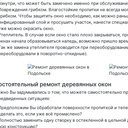
изнутри, что может быть замечено именно при обслуживани
Повреждения грибком. Влагостойкие пропитки не всегда мо
грибком. Чтобы защитить окно необходимо, как можно рань
инфицированный слой и просушить участок, нанести специал
уже можно окрасить окно.
Утеплитель. В случае если окно стало плохо закрываться, пр
окнах начала образовываться наледь, возможно пришло врем
Так же замена утеплителя проводится при переоборудовании
переоборудовали в поворотно-откидные).
стоятельный ремонт деревянных окон
жно Вы задумывались о том, что можете самостоятельно пр
редвиденных ситуациях:
Предположим Вы обработали поверхности пропиткой и тепе
сделать это, если уже всё промаслено?
Полностью заменить одну створку в остекленной в цельной 
всю конструкцию?