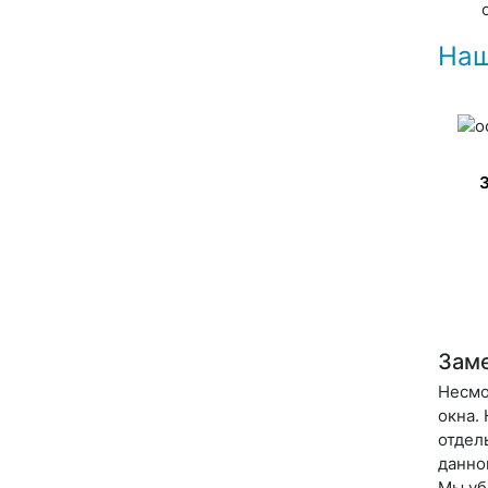
Наш
Заме
Несмо
окна.
отдел
данно
Мы уб