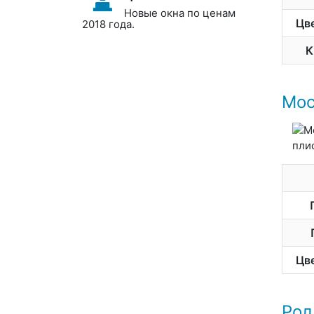
Новые окна по ценам
Цв
2018 года.
К
Мос
Цв
Рол