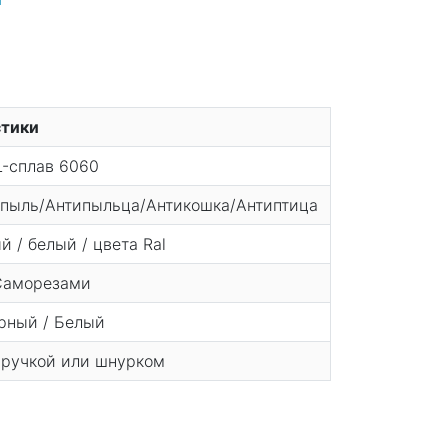
стики
L-сплав 6060
ипыль/Антипыльца/Антикошка/Антиптица
 / белый / цвета Ral
Саморезами
рный / Белый
ручкой или шнурком