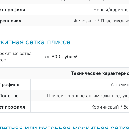
ет профиля
Белый/коричнев
репления
Железные / Пластиковые
китная сетка плиссе
от 800 рублей
Технические характери
Профиль
Алюмин
Полотно
Плиссированное антимоскитное, у
ет профиля
Коричневый / бе
летная или рулонная москитная сетк