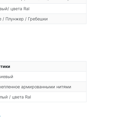
ый/ цвета Ral
 / Плунжер / Гребешки
стики
иевый
крепленное армированными нитями
лый / цвета Ral
а