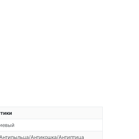
стики
иевый
Антипыльца/Антикошка/Антиптица