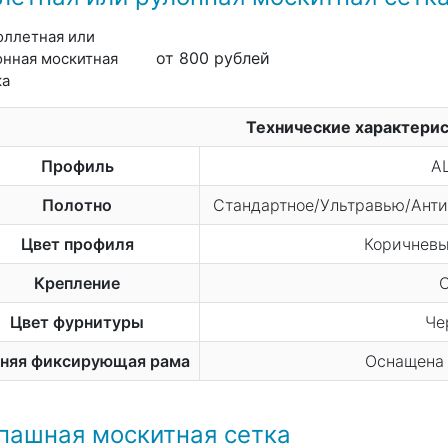
от 800 рублей
Технические характери
Профиль
A
Полотно
Стандартное/Ультравью/Ант
Цвет профиля
Коричневый
Крепление
Цвет фурнитуры
Че
няя фиксирующая рама
Оснащена 
пашная москитная сетка