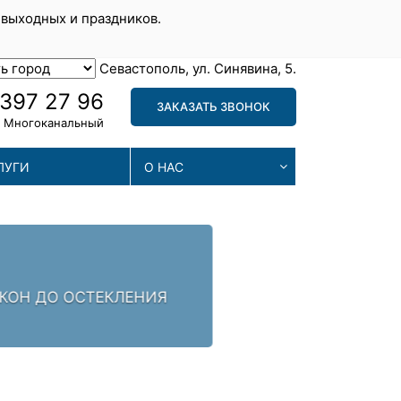
 выходных и праздников.
Севастополь, ул. Синявина, 5.
 397 27 96
ЗАКАЗАТЬ ЗВОНОК
Многоканальный
ЛУГИ
О НАС
МА
. ЗАЛОГ УСПЕХА -
МЫ П
ПРОБ