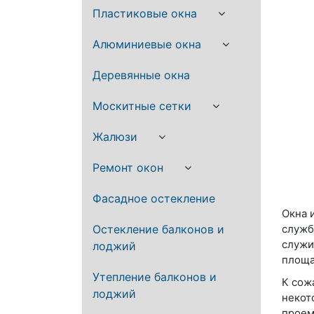
Пластиковые окна
Алюминиевые окна
Деревянные окна
Москитные сетки
Жалюзи
Ремонт окон
Фасадное остекление
Окна 
Остекление балконов и
служб
служи
лоджий
площа
Утепление балконов и
К сож
лоджий
некот
проем