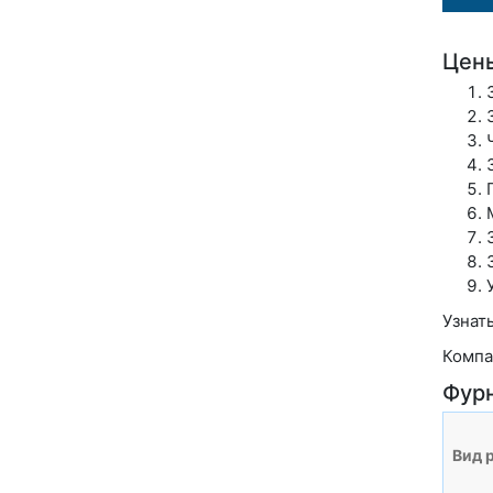
Цены
Узнат
Компа
Фур
Вид 