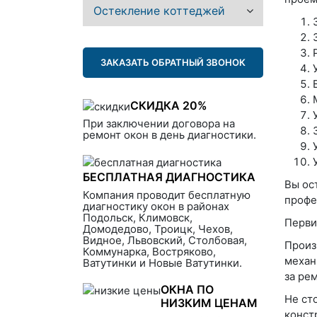
Остекление коттеджей
ЗАКАЗАТЬ ОБРАТНЫЙ ЗВОНОК
СКИДКА 20%
При заключении договора на
ремонт окон в день диагностики.
БЕСПЛАТНАЯ ДИАГНОСТИКА
Вы ос
Компания проводит бесплатную
профе
диагностику окон в районах
Подольск, Климовск,
Перви
Домодедово, Троицк, Чехов,
Видное, Львовский, Столбовая,
Произ
Коммунарка, Востряково,
механ
Ватутинки и Новые Ватутинки.
за ре
ОКНА ПО
Не ст
НИЗКИМ ЦЕНАМ
конст