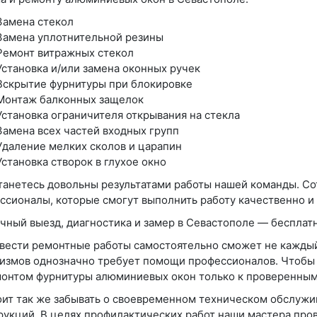
Замена стекол
Замена уплотнительной резины
Ремонт витражных стекол
Установка и/или замена оконных ручек
Вскрытие фурнитуры при блокировке
Монтаж балконных защелок
Установка ограничителя открывания на стекла
Замена всех частей входных групп
Удаление мелких сколов и царапин
Установка створок в глухое окно
танетесь довольны результатами работы нашей команды. С
ссионалы, которые смогут выполнить работу качественно и 
чный выезд, диагностика и замер в Севастополе — бесплатн
вести ремонтные работы самостоятельно сможет не каждый
измов однозначно требует помощи профессионалов. Чтобы 
монтом фурнитуры алюминиевых окон только к проверенным
оит так же забывать о своевременном техническом обслужи
рукций. В целях профилактических работ наши мастера пров