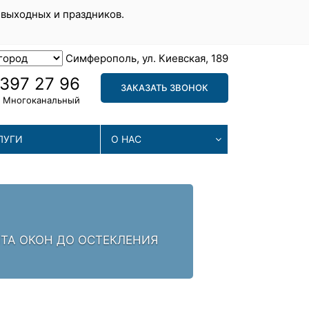
 выходных и праздников.
Симферополь, ул. Киевская, 189
 397 27 96
ЗАКАЗАТЬ ЗВОНОК
Многоканальный
ЛУГИ
О НАС
МА
. ЗАЛОГ УСПЕХА -
МЫ П
ПРОБ