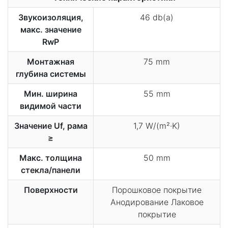
Звукоизоляция,
46 db(a)
макс. значение
RwP
Монтажная
75 mm
глубина системы
Мин. ширина
55 mm
видимой части
Значение Uf, рама
1,7 W/(m²·K)
≥
Макс. толщина
50 mm
стекла/панели
Поверхности
Порошковое покрытие
Анодирование Лаковое
покрытие