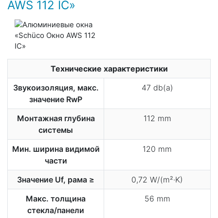
AWS 112 IC»
Технические характеристики
Звукоизоляция, макс.
47 db(a)
значение RwP
Монтажная глубина
112 mm
системы
Мин. ширина видимой
120 mm
части
Значение Uf, рама ≥
0,72 W/(m²·K)
Макс. толщина
56 mm
стекла/панели