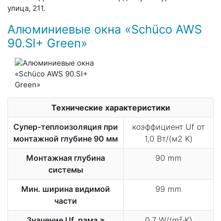
улица, 211.
Алюминиевые окна «Schüco​ AWS​
90.SI+​ Green​»
Технические характеристики
Супер-теплоизоляция при
коэффициент Uf от
монтажной глубине 90 мм
1,0​ Вт/(м2 K)
Монтажная глубина
90 mm
системы
Мин. ширина видимой
99 mm
части
Значение Uf, рама ≥
0,7 W/(m²·K)