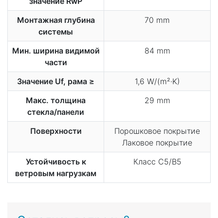
значение RwP
Монтажная глубина
70 mm
системы
Мин. ширина видимой
84 mm
части
Значение Uf, рама ≥
1,6 W/(m²·K)
Макс. толщина
29 mm
стекла/панели
Поверхности
Порошковое покрытие
Лаковое покрытие
Устойчивость к
Класс C5/B5
ветровым нагрузкам