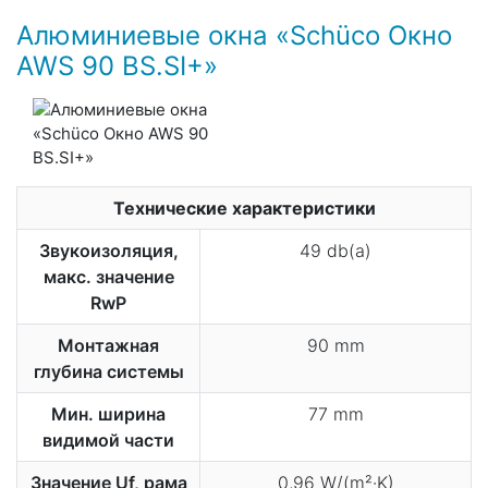
Алюминиевые окна «Schüco​ Окно
AWS​ 90​ BS.SI+»
Технические характеристики
Звукоизоляция,
49 db(a)
макс. значение
RwP
Монтажная
90 mm
глубина системы
Мин. ширина
77 mm
видимой части
Значение Uf, рама
0,96 W/(m²·K)