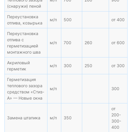
(снаружи) пеной
Переустановка
м/п
500
от 400
отлива, козырька
Переустановка
отлива с
м/п
700
260
от 600
герметизацией
монтажного шва
Акриловый
м/п
300
250
от 300
герметик
Герметизация
теплового зазора
м/п
300
средством «Стиз-
А» — Новые окна
от
200-
Замена штапика
м/п
350
300-
400