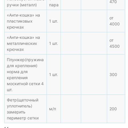
470
ручки (металл)
пара
«Анти-кошка» на
от
пластиковых
1 шт.
4000
крючках
«Анти-кошка» на
от
металлических
1 шт.
4500
крючках
Плунжер(пружина
для крепления)
норма для
1 шт.
300
крепления
москитной сетки 4
шт.
Фетр(щеточный
уплотнитель)
м/п
200
замерить
периметр сетки