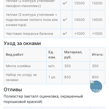
теплая (2 контура утепления-
м²
13500
13500
пенофол+пеноплекс)
теплая (2 контура утепления +
подключение теплого пола или
м²
14500
14500
конвектора)
Чистовая покраска балкона
м²
+1000
+1000
Уход за окнами
Ед.
Материал,
Вид работ
Итого:
изм.
руб.
Мечта хозяйки
м/п.
350
350
Набор по уходу за
1 шт.
850
850
окнами
Отливы
Полиэстер (металл оцинковка, окрашенный
порошковой краской)