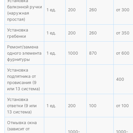
Установка
балконной ручки
1 ед.
200
260
от 300
(наружная
простая)
Установка
1 ед.
200
260
от 350
гребенки
Ремонт/замена
одного элемента
1 ед.
1000
870
от 600
фурнитуры
Установка
подпятника от
400
провисания (9
или 13 система)
Установка
ответки (9 или
1 ед.
200
100
от 100
13 система)
Отмывка окна
(зависит от
1000-
1000-