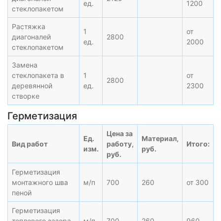
ед.
1200
стеклопакетом
Растяжка
1
от
диагоналей
2800
ед.
2000
стеклопакетом
Замена
стеклопакета в
1
от
2800
деревянной
ед.
2300
створке
Герметизация
Цена за
Ед.
Материал,
Вид работ
работу,
Итого:
изм.
руб.
руб.
Герметизация
монтажного шва
м/п
700
260
от 300
пеной
Герметизация
теплового зазора
м/п
700
260
960