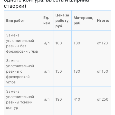
створки)
Цена за
Ед.
Материал,
Вид работ
работу,
Итого:
изм.
руб.
руб.
Замена
уплотнительной
м/п
100
130
от 120
резины без
фрезеровки углов
Замена
уплотнительной
резины с
м/п
150
130
от 150
фрезеровкой
углов
Замена
уплотнительной
м/п
190
410
от 250
резины тонкий
контур