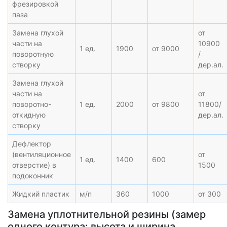
фрезировкой
паза
Замена глухой
от
части на
10900
1 ед.
1900
от 9000
поворотную
/
створку
дер.ал.
Замена глухой
части на
от
поворотно-
1 ед.
2000
от 9800
11800/
откидную
дер.ал.
створку
Дефлектор
(вентиляционное
от
1 ед.
1400
600
отверстие) в
1500
подоконник
Жидкий пластик
м/п
360
1000
от 300
Замена уплотнительной резины (замер
одного контура: высота и ширина