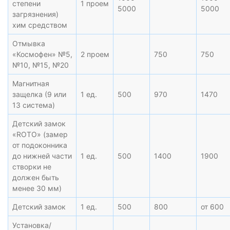
степени
1 проем
5000
5000
загрязнения)
хим средством
Отмывка
«Космофен» №5,
2 проем
750
750
№10, №15, №20
Магнитная
защелка (9 или
1 ед.
500
970
1470
13 система)
Детский замок
«ROTO» (замер
от подоконника
до нижней части
1 ед.
500
1400
1900
створки не
должен быть
менее 30 мм)
Детский замок
1 ед.
500
800
от 600
Установка/