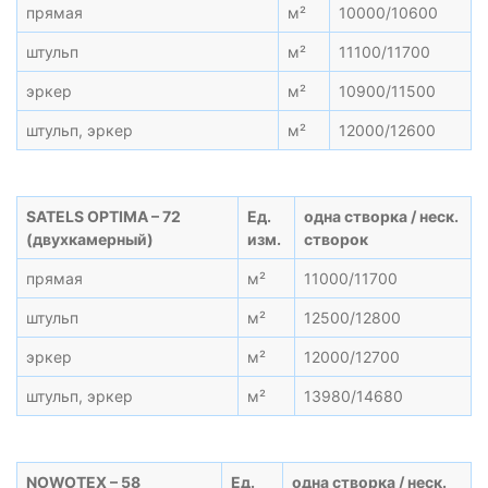
прямая
м²
10000/10600
штульп
м²
11100/11700
эркер
м²
10900/11500
штульп, эркер
м²
12000/12600
SATELS OPTIMA – 72
Ед.
одна створка / неск.
(двухкамерный)
изм.
створок
прямая
м²
11000/11700
штульп
м²
12500/12800
эркер
м²
12000/12700
штульп, эркер
м²
13980/14680
NOWOTEX – 58
Ед.
одна створка / неск.