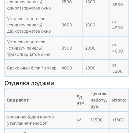
(сэндвич панель)
2500
1300
3500
одностворчатое окно
Установка откосов
от
(сэндвич панель)
3000
1800
4500
двухстворчатое окно
Установка откосов
от
(сэндвич панель)
3500
2300
4800
трехстворчатое окно
от
Балконный блок / эркер
4000
2800
5200
Отделка лоджии
Цена за
Ед.
Вид работ
работу,
Итого:
изм.
руб.
холодная (один контур
м²
11500
11500
утепления-пенофол)