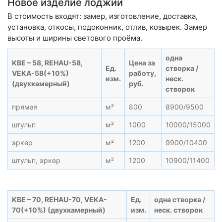
Новое изделие лоджии
В стоимость входят: замер, изготовление, доставка,
установка, откосы, подоконник, отлив, козырек. Замер
высоты и ширины светового проёма.
одна
KBE – 58, REHAU-58,
Цена за
Ед.
створка /
VEKA-58(+10%)
работу,
изм.
неск.
(двухкамерный)
руб.
створок
прямая
м²
800
8900/9500
штульп
м²
1000
10000/15000
эркер
м²
1200
9900/10400
штульп, эркер
м²
1200
10900/11400
KBE – 70, REHAU-70, VEKA-
Ед.
одна створка /
70(+10%) (двухкамерный)
изм.
неск. створок