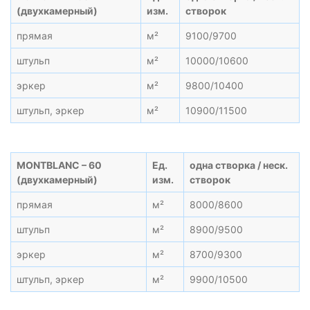
(двухкамерный)
изм.
створок
прямая
м²
9100/9700
штульп
м²
10000/10600
эркер
м²
9800/10400
штульп, эркер
м²
10900/11500
MONTBLANC – 60
Ед.
одна створка / неск.
(двухкамерный)
изм.
створок
прямая
м²
8000/8600
штульп
м²
8900/9500
эркер
м²
8700/9300
штульп, эркер
м²
9900/10500