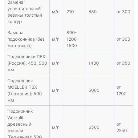
Замена
уплотнительной
м/п
210
680
от 300
резины толстый
контур
Замена
800-
подоконника (без
м/п
1200-
от 300
материала)
1500
Подоконники ПВХ
(Россия): 450, 500
м/п
1430
от 350
мм
Подоконник
MOELLER ПВХ
от
м/п
5000
(Германия): 500
1200
мм
Подоконник
Werzalit
древесный
от
м/п
6500
монолит
2250
(Германия): 500