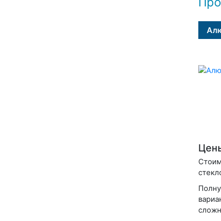
Про
Алю
Цены
Стоим
стекл
Полну
вариа
сложн