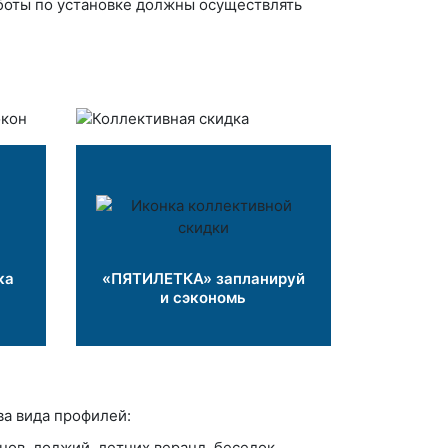
боты по установке должны осуществлять
ка
«ПЯТИЛЕТКА» запланируй
и сэкономь
а вида профилей:
в, лоджий, летних веранд, беседок,