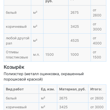
руб.
от
белый
м²
2675
2600
от
коричневый
м²
3425
3000
любой другой
от
м²
4525
рал
4000
Отливы
от
м.п.
1500
1000
пластиковые
1500
Козырёк
Полиэстер (металл оцинковка, окрашенный
порошковой краской)
Вид работ
Ед. изм.
Материал, руб.
Итого:
белый
м²
2675
от 2600
коричневый
м²
3425
от 3000