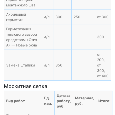
монтажного шва
Акриловый
м/п
300
250
от 300
герметик
Герметизация
теплового зазора
м/п
300
средством «Стиз-
А» — Новые окна
от
200,
Замена штапика
м/п
350
от
300,
от 400
Москитная сетка
Цена за
Ед.
Материал,
Вид работ
работу,
Итого:
изм.
руб.
руб.