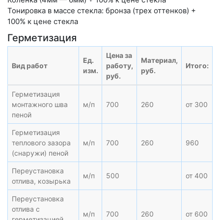
Тонировка в массе стекла: бронза (трех оттенков) +
100% к цене стекла
Герметизация
Цена за
Ед.
Материал,
Вид работ
работу,
Итого:
изм.
руб.
руб.
Герметизация
монтажного шва
м/п
700
260
от 300
пеной
Герметизация
теплового зазора
м/п
700
260
960
(снаружи) пеной
Переустановка
м/п
500
от 400
отлива, козырька
Переустановка
отлива с
м/п
700
260
от 600
герметизацией