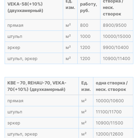
Ед.
створка /
VEKA-58(+10%)
работу,
изм.
неск.
(двухкамерный)
руб.
створок
прямая
м²
800
8900/9500
штульп
м²
1000
10000/15000
эркер
м²
1200
9900/10400
штульп, эркер
м²
1200
10900/11400
KBE – 70, REHAU-70, VEKA-
Ед.
одна створка /
70(+10%) (двухкамерный)
изм.
неск. створок
прямая
м²
10000/10600
штульп
м²
11100/11700
эркер
м²
10900/11500
штульп, эркер
м²
12000/12600