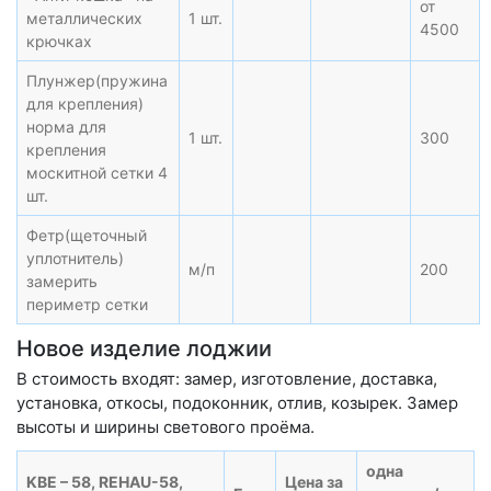
от
металлических
1 шт.
4500
крючках
Плунжер(пружина
для крепления)
норма для
1 шт.
300
крепления
москитной сетки 4
шт.
Фетр(щеточный
уплотнитель)
м/п
200
замерить
периметр сетки
Новое изделие лоджии
В стоимость входят: замер, изготовление, доставка,
установка, откосы, подоконник, отлив, козырек. Замер
высоты и ширины светового проёма.
одна
KBE – 58, REHAU-58,
Цена за