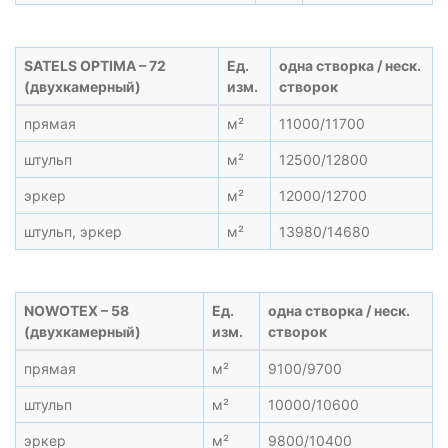
SATELS OPTIMA – 72
Ед.
одна створка / неск.
(двухкамерный)
изм.
створок
прямая
м²
11000/11700
штульп
м²
12500/12800
эркер
м²
12000/12700
штульп, эркер
м²
13980/14680
NOWOTEX – 58
Ед.
одна створка / неск.
(двухкамерный)
изм.
створок
прямая
м²
9100/9700
штульп
м²
10000/10600
эркер
м²
9800/10400