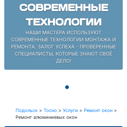
СОВРЕМЕННЫЕ
ТЕХНОЛОГИИ
НАШИ МАСТЕРА ИСПОЛЬЗУЮТ
СОВРЕМЕННЫЕ ТЕХНОЛОГИИ МОНТАЖА И
РЕМОНТА. ЗАЛОГ УСПЕХА - ПРОВЕРЕННЫЕ
СПЕЦИАЛИСТЫ, КОТОРЫЕ ЗНАЮТ СВОЁ
ДЕЛО!
Подольск
>
Тосно
>
Услуги
>
Ремонт окон
>
Ремонт алюминиевых окон