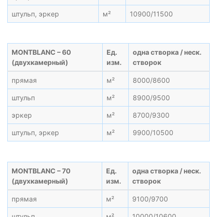
штульп, эркер
м²
10900/11500
MONTBLANC – 60
Ед.
одна створка / неск.
(двухкамерный)
изм.
створок
прямая
м²
8000/8600
штульп
м²
8900/9500
эркер
м²
8700/9300
штульп, эркер
м²
9900/10500
MONTBLANC – 70
Ед.
одна створка / неск.
(двухкамерный)
изм.
створок
прямая
м²
9100/9700
штульп
м²
10000/10600