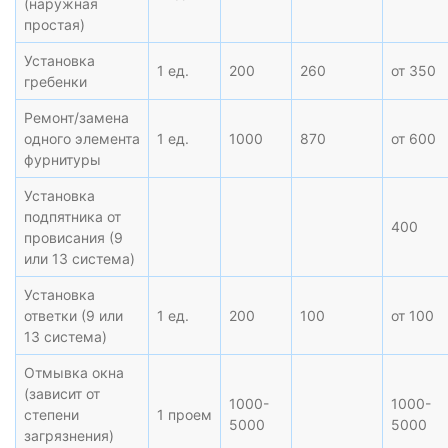
(наружная
простая)
Установка
1 ед.
200
260
от 350
гребенки
Ремонт/замена
одного элемента
1 ед.
1000
870
от 600
фурнитуры
Установка
подпятника от
400
провисания (9
или 13 система)
Установка
ответки (9 или
1 ед.
200
100
от 100
13 система)
Отмывка окна
(зависит от
1000-
1000-
степени
1 проем
5000
5000
загрязнения)