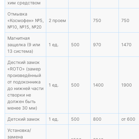
хим средством
Отмывка
«Космофен» №5,
2 проем
750
750
№10, №15, №20
Магнитная
защелка (9 или
1 ед.
500
970
1470
13 система)
Десткий замок
«ROTO» (замер
произведённый
от подоконника
1 ед.
500
1400
1900
до нижней части
створки не
должен быть
менее 30 мм)
Детский замок
1 ед.
500
800
от 600
Установка/
замена