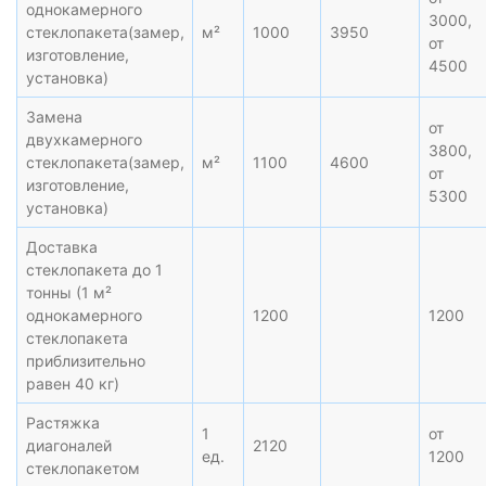
однокамерного
3000,
стеклопакета(замер,
м²
1000
3950
от
изготовление,
4500
установка)
Замена
от
двухкамерного
3800,
стеклопакета(замер,
м²
1100
4600
от
изготовление,
5300
установка)
Доставка
стеклопакета до 1
тонны (1 м²
однокамерного
1200
1200
стеклопакета
приблизительно
равен 40 кг)
Растяжка
1
от
диагоналей
2120
ед.
1200
стеклопакетом