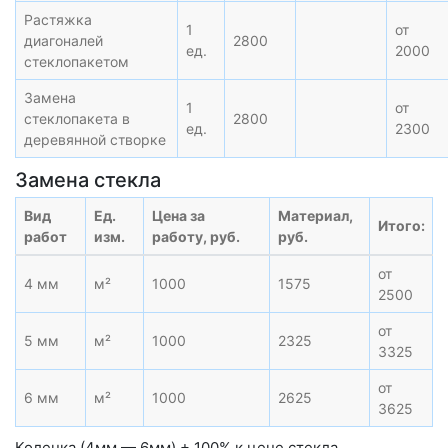
Растяжка
1
от
диагоналей
2800
ед.
2000
стеклопакетом
Замена
1
от
стеклопакета в
2800
ед.
2300
деревянной створке
Замена стекла
Вид
Ед.
Цена за
Материал,
Итого:
работ
изм.
работу, руб.
руб.
от
4 мм
м²
1000
1575
2500
от
5 мм
м²
1000
2325
3325
от
6 мм
м²
1000
2625
3625
Коленка (4мм — 6мм) + 100% к цене стекла