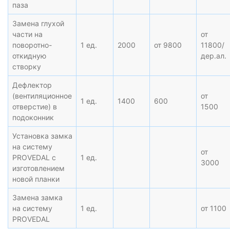
паза
Замена глухой
части на
от
поворотно-
1 ед.
2000
от 9800
11800/
откидную
дер.ал.
створку
Дефлектор
(вентиляционное
от
1 ед.
1400
600
отверстие) в
1500
подоконник
Установка замка
на систему
от
PROVEDAL с
1 ед.
3000
изготовлением
новой планки
Замена замка
на систему
1 ед.
от 1100
PROVEDAL