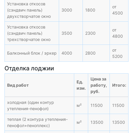
Установка откосов
от
(сэндвич панель)
3000
1800
4500
двухстворчатое окно
Установка откосов
от
(сэндвич панель)
3500
2300
4800
трехстворчатое окно
от
Балконный блок / эркер
4000
2800
5200
Отделка лоджии
Цена за
Ед.
Вид работ
работу,
Итого:
изм.
руб.
холодная (один контур
м²
11500
11500
утепления-пенофол)
теплая (2 контура утепления-
м²
13500
13500
пенофол+пеноплекс)