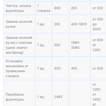
Чистка, смазка
1
800
200
от 500
фурнитуры
створка
от 300
Замена оконной
1 ед.
200
400-1800
до
ручки
2000
Замена оконной
от 800
ручки с ключом
1980-
1 ед.
200
от
(цена: аналог
3080
1200
или бренд)
Установка
механизма от
1 ед.
400
405
от 400
провисания
створки
от
1200
Переборка
от
1 ед.
2485
фурнитуры
1400
от