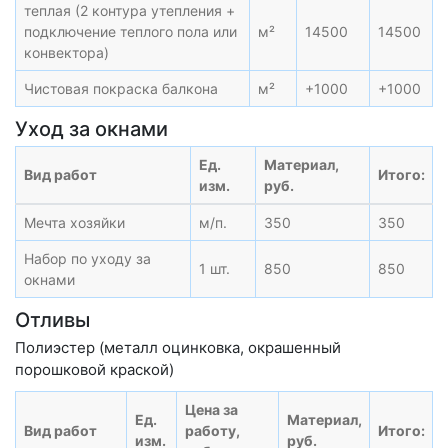
теплая (2 контура утепления +
подключение теплого пола или
м²
14500
14500
конвектора)
Чистовая покраска балкона
м²
+1000
+1000
Уход за окнами
Ед.
Материал,
Вид работ
Итого:
изм.
руб.
Мечта хозяйки
м/п.
350
350
Набор по уходу за
1 шт.
850
850
окнами
Отливы
Полиэстер (металл оцинковка, окрашенный
порошковой краской)
Цена за
Ед.
Материал,
Вид работ
работу,
Итого:
изм.
руб.