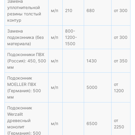
Замена
уплотнительной
м/п
210
680
от 300
резины толстый
контур
Замена
800-
подоконника (без
м/п
1200-
от 300
материала)
1500
Подоконники ПВХ
(Россия): 450, 500
м/п
1430
от 350
мм
Подоконник
MOELLER ПВХ
от
м/п
5000
(Германия): 500
1200
мм
Подоконник
Werzalit
древесный
от
м/п
6500
монолит
2250
(Германия): 500