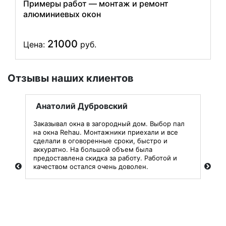
Примеры работ — монтаж и ремонт
алюминиевых окон
21000
Цена:
руб.
Отзывы наших клиентов
Анатолий Дубровский
В
Заказывал окна в загородный дом. Выбор пал
Зак
на окна Rehau. Монтажники приехали и все
зим
сделали в оговоренные сроки, быстро и
эне
 на
аккуратно. На большой объем была
дор
предоставлена скидка за работу. Работой и
про
м,
качеством остался очень доволен.
воз
мас
уст