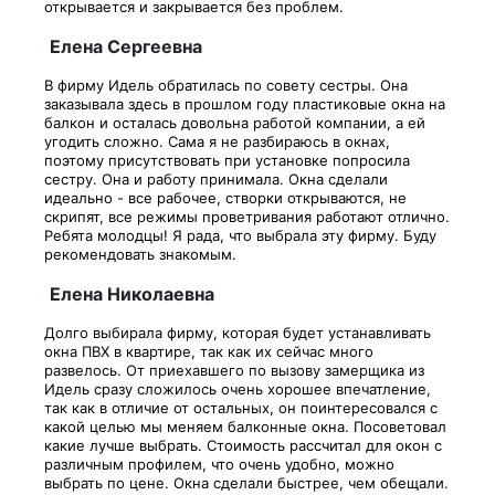
открывается и закрывается без проблем.
Елена Сергеевна
В фирму Идель обратилась по совету сестры. Она
заказывала здесь в прошлом году пластиковые окна на
балкон и осталась довольна работой компании, а ей
угодить сложно. Сама я не разбираюсь в окнах,
поэтому присутствовать при установке попросила
сестру. Она и работу принимала. Окна сделали
идеально - все рабочее, створки открываются, не
скрипят, все режимы проветривания работают отлично.
Ребята молодцы! Я рада, что выбрала эту фирму. Буду
рекомендовать знакомым.
Елена Николаевна
Долго выбирала фирму, которая будет устанавливать
окна ПВХ в квартире, так как их сейчас много
развелось. От приехавшего по вызову замерщика из
Идель сразу сложилось очень хорошее впечатление,
так как в отличие от остальных, он поинтересовался с
какой целью мы меняем балконные окна. Посоветовал
какие лучше выбрать. Стоимость рассчитал для окон с
различным профилем, что очень удобно, можно
выбрать по цене. Окна сделали быстрее, чем обещали.