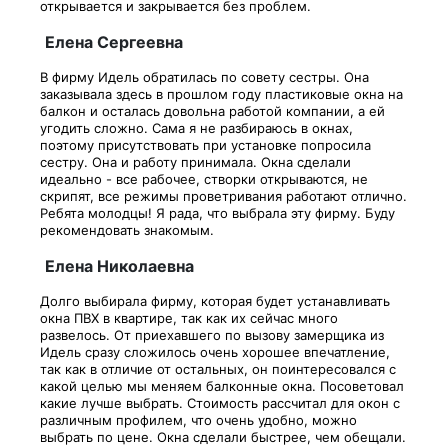
открывается и закрывается без проблем.
Елена Сергеевна
В фирму Идель обратилась по совету сестры. Она
заказывала здесь в прошлом году пластиковые окна на
балкон и осталась довольна работой компании, а ей
угодить сложно. Сама я не разбираюсь в окнах,
поэтому присутствовать при установке попросила
сестру. Она и работу принимала. Окна сделали
идеально - все рабочее, створки открываются, не
скрипят, все режимы проветривания работают отлично.
Ребята молодцы! Я рада, что выбрала эту фирму. Буду
рекомендовать знакомым.
Елена Николаевна
Долго выбирала фирму, которая будет устанавливать
окна ПВХ в квартире, так как их сейчас много
развелось. От приехавшего по вызову замерщика из
Идель сразу сложилось очень хорошее впечатление,
так как в отличие от остальных, он поинтересовался с
какой целью мы меняем балконные окна. Посоветовал
какие лучше выбрать. Стоимость рассчитал для окон с
различным профилем, что очень удобно, можно
выбрать по цене. Окна сделали быстрее, чем обещали.