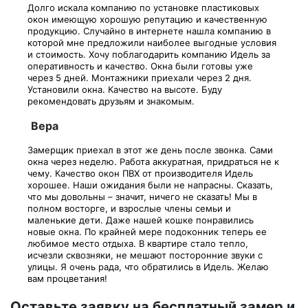
Долго искала компанию по установке пластиковых
окон имеющую хорошую репутацию и качественную
продукцию. Случайно в интернете нашла компанию в
которой мне предложили наиболее выгодные условия
и стоимость. Хочу поблагодарить компанию Идель за
оперативность и качество. Окна были готовы уже
через 5 дней. Монтажники приехали через 2 дня.
Установили окна. Качество на высоте. Буду
рекомендовать друзьям и знакомым.
Вера
Замерщик приехал в этот же день после звонка. Сами
окна через неделю. Работа аккуратная, придраться не к
чему. Качество окон ПВХ от производителя Идель
хорошее. Наши ожидания были не напрасны. Сказать,
что мы довольны – значит, ничего не сказать! Мы в
полном восторге, и взрослые члены семьи и
маленькие дети. Даже нашей кошке понравились
новые окна. По крайней мере подоконник теперь ее
любимое место отдыха. В квартире стало тепло,
исчезли сквозняки, не мешают посторонние звуки с
улицы. Я очень рада, что обратились в Идель. Желаю
вам процветания!
Оставьте заявку на бесплатный замер и