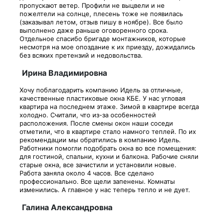
пропускают ветер. Профили не выцвели и не
пожелтели на солнце, плесень тоже не появилась
(заказывал летом, отзыв пишу в ноябре). Все было
выполнено даже раньше оговоренного срока.
Отдельное спасибо бригаде монтажников, которые
несмотря на мое опоздание к их приезду, дожидались
без всяких претензий и недовольства.
Ирина Владимировна
Хочу поблагодарить компанию Идель за отличные,
качественные пластиковые окна КБЕ. У нас угловая
квартира на последнем этаже. Зимой в квартире всегда
холодно. Считали, что из-за особенностей
расположения. После смены окон наши соседи
отметили, что в квартире стало намного теплей. По их
рекомендации мы обратились в компанию Идель.
Работники помогли подобрать окна во все помещения:
для гостиной, спальни, кухни и балкона. Рабочие сняли
старые окна, все зачистили и установили новые.
Работа заняла около 4 часов. Все сделано
профессионально. Все щели запенены. Комнаты
изменились. А главное у нас теперь тепло и не дует.
Галина Александровна