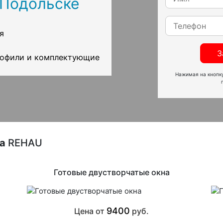
 Подольске
я
З
рофили и комплектующие
Нажимая на кнопку
на
REHAU
Готовые двустворчатые окна
9400
Цена от
руб.