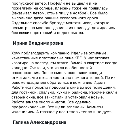
пропускают ветер. Профили не выцвели и не
пожелтели на солнце, плесень тоже не появилась
(заказывал летом, отзыв пишу в ноябре). Все было
выполнено даже раньше оговоренного срока.
Отдельное спасибо бригаде монтажников, которые
несмотря на мое опоздание к их приезду, дожидались
без всяких претензий и недовольства.
Ирина Владимировна
Хочу поблагодарить компанию Идель за отличные,
качественные пластиковые окна КБЕ. У нас угловая
квартира на последнем этаже. Зимой в квартире всегда
холодно. Считали, что из-за особенностей
расположения. После смены окон наши соседи
отметили, что в квартире стало намного теплей. По их
рекомендации мы обратились в компанию Идель.
Работники помогли подобрать окна во все помещения:
для гостиной, спальни, кухни и балкона. Рабочие сняли
старые окна, все зачистили и установили новые.
Работа заняла около 4 часов. Все сделано
профессионально. Все щели запенены. Комнаты
изменились. А главное у нас теперь тепло и не дует.
Галина Александровна