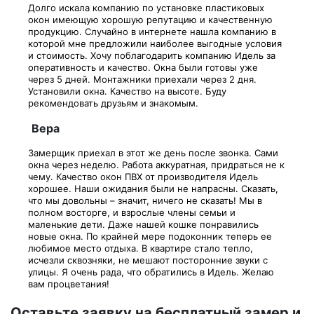
Долго искала компанию по установке пластиковых
окон имеющую хорошую репутацию и качественную
продукцию. Случайно в интернете нашла компанию в
которой мне предложили наиболее выгодные условия
и стоимость. Хочу поблагодарить компанию Идель за
оперативность и качество. Окна были готовы уже
через 5 дней. Монтажники приехали через 2 дня.
Установили окна. Качество на высоте. Буду
рекомендовать друзьям и знакомым.
Вера
Замерщик приехал в этот же день после звонка. Сами
окна через неделю. Работа аккуратная, придраться не к
чему. Качество окон ПВХ от производителя Идель
хорошее. Наши ожидания были не напрасны. Сказать,
что мы довольны – значит, ничего не сказать! Мы в
полном восторге, и взрослые члены семьи и
маленькие дети. Даже нашей кошке понравились
новые окна. По крайней мере подоконник теперь ее
любимое место отдыха. В квартире стало тепло,
исчезли сквозняки, не мешают посторонние звуки с
улицы. Я очень рада, что обратились в Идель. Желаю
вам процветания!
Оставьте заявку на бесплатный замер и