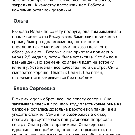
закрепили. К качеству претензий нет. Работой
компании остались довольны.
Ольга
Выбрала Идель по совету подруги, она там заказывала
пластиковые окна Рехау в зал. Замерщик приехал во
время, быстро сделал замеры, потом помог
определиться с материалами, показал каталог с
образцами окон. Готовые окна привезли примерно
через 2,5 недели, потом была установка. Это было в
разные дни. По времени компания идет на встречу
клиенту. Установили все качественно и быстро. Окно
смотрится хорошо. Пластик белый, без пятен,
открывается и закрывается без проблем.
Елена Сергеевна
В фирму Идель обратилась по совету сестры. Она
заказывала здесь в прошлом году пластиковые окна на
балкон и осталась довольна работой компании, а ей
угодить сложно. Сама я не разбираюсь в окнах,
поэтому присутствовать при установке попросила
сестру. Она и работу принимала. Окна сделали
идеально - все рабочее, створки открываются, не
скрипят, все режимы проветривания работают отлично.