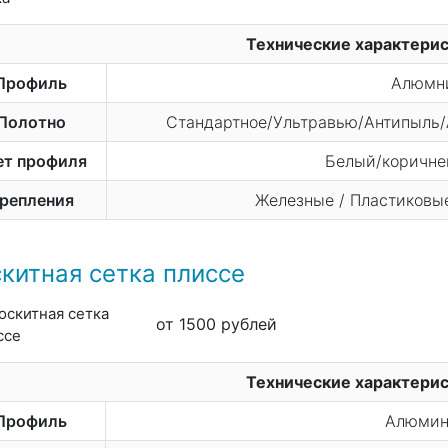
Технические характери
Профиль
Алюмн
Полотно
Стандартное/Ультравью/Антипыль/
ет профиля
Белый/коричнев
репления
Железные / Пластиковые
китная сетка плиссе
от 1500 рублей
Технические характери
Профиль
Алюмин