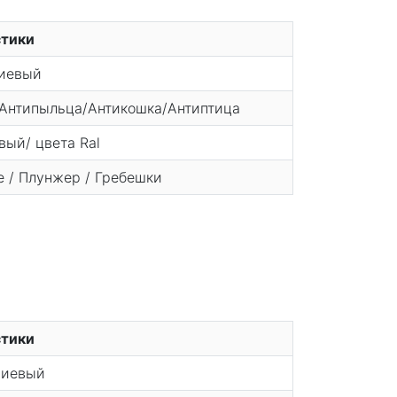
стики
иевый
Антипыльца/Антикошка/Антиптица
ый/ цвета Ral
 / Плунжер / Гребешки
стики
иевый