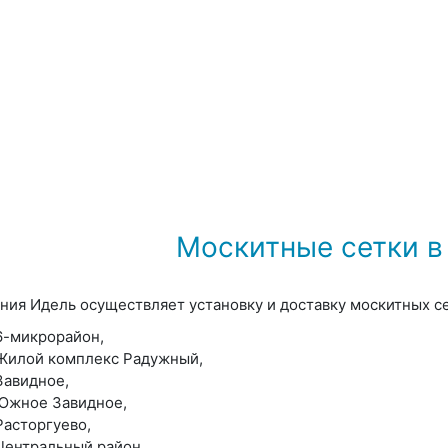
Москитные сетки в
ния Идель осуществляет установку и доставку москитных с
6-микрорайон,
Жилой комплекс Радужный,
Завидное,
Южное Завидное,
Расторгуево,
Центральный район