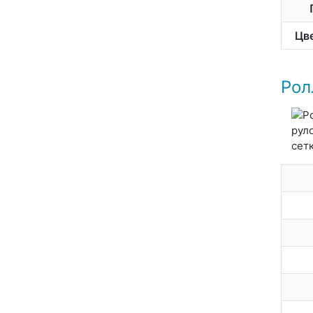
Цв
Рол