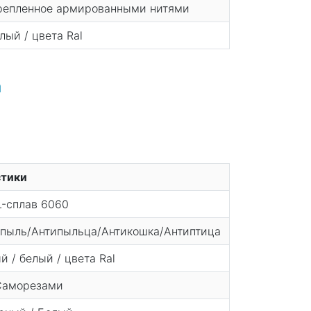
крепленное армированными нитями
лый / цвета Ral
а
стики
L-сплав 6060
ипыль/Антипыльца/Антикошка/Антиптица
 / белый / цвета Ral
Саморезами