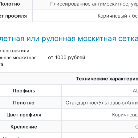
Полотно
Плиссированное антимоскитное, у
ет профиля
Коричневый / бе
летная или рулонная москитная сетк
от 1000 рублей
Технические характери
Профиль
A
Полотно
Стандартное/Ультравью/Ант
Цвет профиля
Коричневый
Крепление