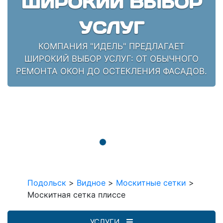
ОКИЙ ВЫБОР
СОВ
УСЛУГ
ТЕХ
ИЯ "ИДЕЛЬ" ПРЕДЛАГАЕТ
НАШИ МА
ВЫБОР УСЛУГ: ОТ ОБЫЧНОГО
СОВРЕМЕННЫЕ
ОН ДО ОСТЕКЛЕНИЯ ФАСАДОВ.
РЕМОНТА. ЗАЛ
СПЕЦИАЛИСТЫ
Подольск
>
Видное
>
Москитные сетки
>
Москитная сетка плиссе
УСЛУГИ