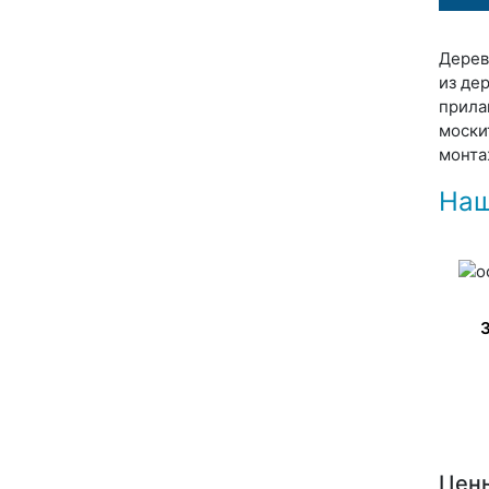
Дерев
из де
прила
моски
монта
Наш
Цены