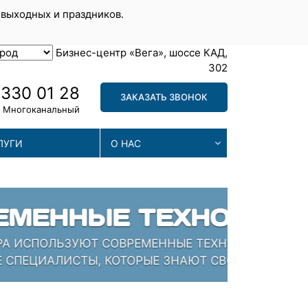
 выходных и праздников.
Бизнес-центр «Вега», шоссе КАД,
302
 330 01 28
ЗАКАЗАТЬ ЗВОНОК
Многоканальный
ЛУГИ
О НАС
МА
. ЗАЛОГ УСПЕХА -
МЫ П
ПРОБ