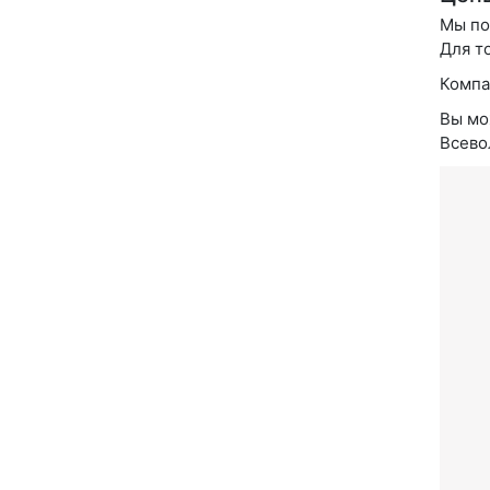
Мы по
Для т
Компа
Вы мо
Всево