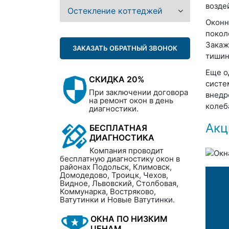
возде
Остекление коттеджей
Оконн
покол
Закаж
ЗАКАЗАТЬ ОБРАТНЫЙ ЗВОНОК
тишин
Еще о
СКИДКА 20%
систе
При заключении договора
внедр
на ремонт окон в день
колеб
диагностики.
Акц
БЕСПЛАТНАЯ
ДИАГНОСТИКА
Компания проводит
бесплатную диагностику окон в
районах Подольск, Климовск,
Домодедово, Троицк, Чехов,
Видное, Львовский, Столбовая,
Коммунарка, Востряково,
Ватутинки и Новые Ватутинки.
ОКНА ПО НИЗКИМ
ЦЕНАМ