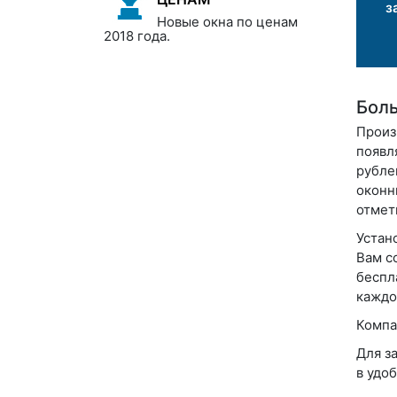
з
Новые окна по ценам
2018 года.
Боль
Произ
появл
рубле
оконн
отмет
Устан
Вам с
беспл
каждо
Компа
Для з
в удо