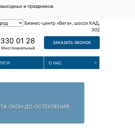
 выходных и праздников.
Бизнес-центр «Вега», шоссе КАД,
302
 330 01 28
ЗАКАЗАТЬ ЗВОНОК
Многоканальный
ЛУГИ
О НАС
МА
. ЗАЛОГ УСПЕХА -
МЫ П
ПРОБ