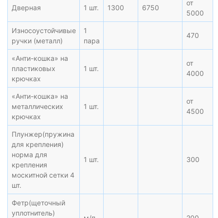
от
Дверная
1 шт.
1300
6750
5000
Износоустойчивые
1
470
ручки (металл)
пара
«Анти-кошка» на
от
пластиковых
1 шт.
4000
крючках
«Анти-кошка» на
от
металлических
1 шт.
4500
крючках
Плунжер(пружина
для крепления)
норма для
1 шт.
300
крепления
москитной сетки 4
шт.
Фетр(щеточный
уплотнитель)
м/п
200