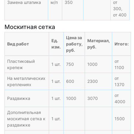
Замена штапика
м/п
350
от
300,
от 400
Москитная сетка
Цена за
Ед.
Материал,
Вид работ
работу,
Итого:
изм.
руб.
руб.
Пластиковый
от
1 шт.
750
1000
крепеж
1100
На металлических
от
1 шт.
600
2300
креплениях
1370
от
Раздвижка
1 шт.
1000
3070
4000
Дополнительная
москитная сетка к
1 шт.
1500
раздвижке