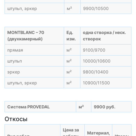
штульп, эркер
м²
9900/10500
MONTBLANC – 70
Ед.
одна створка / неск.
(двухкамерный)
изм.
створок
прямая
м²
9100/9700
штульп
м²
10000/10600
эркер
м²
9800/10400
штульп, эркер
м²
10900/11500
Система PROVEDAL
м²
9900 руб.
Откосы
Цена за
Материал,