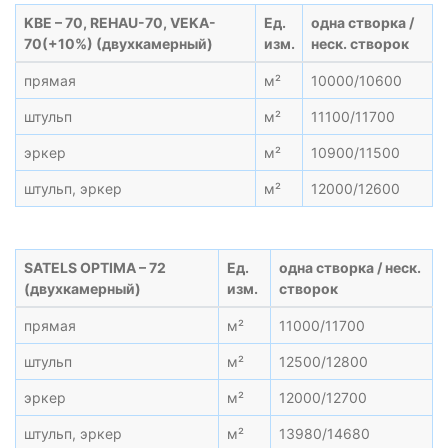
KBE – 70, REHAU-70, VEKA-
Ед.
одна створка /
70(+10%) (двухкамерный)
изм.
неск. створок
прямая
м²
10000/10600
штульп
м²
11100/11700
эркер
м²
10900/11500
штульп, эркер
м²
12000/12600
SATELS OPTIMA – 72
Ед.
одна створка / неск.
(двухкамерный)
изм.
створок
прямая
м²
11000/11700
штульп
м²
12500/12800
эркер
м²
12000/12700
штульп, эркер
м²
13980/14680