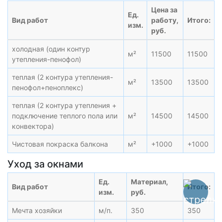
Цена за
Ед.
Вид работ
работу,
Итого:
изм.
руб.
холодная (один контур
м²
11500
11500
утепления-пенофол)
теплая (2 контура утепления-
м²
13500
13500
пенофол+пеноплекс)
теплая (2 контура утепления +
подключение теплого пола или
м²
14500
14500
конвектора)
Чистовая покраска балкона
м²
+1000
+1000
Уход за окнами
Ед.
Материал,
Вид работ
Итого:
изм.
руб.
Мечта хозяйки
м/п.
350
350