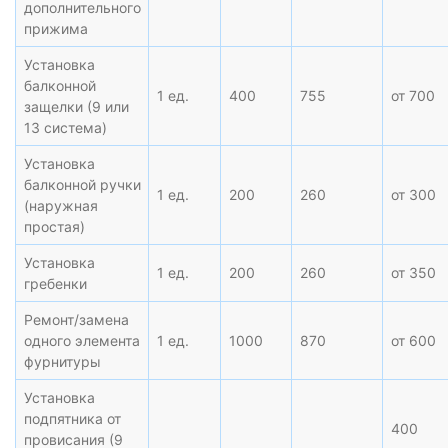
дополнительного
прижима
Установка
балконной
1 ед.
400
755
от 700
защелки (9 или
13 система)
Установка
балконной ручки
1 ед.
200
260
от 300
(наружная
простая)
Установка
1 ед.
200
260
от 350
гребенки
Ремонт/замена
одного элемента
1 ед.
1000
870
от 600
фурнитуры
Установка
подпятника от
400
провисания (9