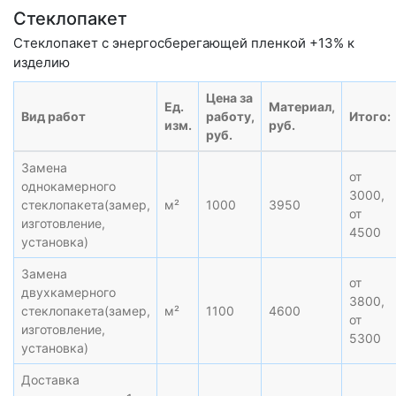
Стеклопакет
Стеклопакет с энергосберегающей пленкой +13% к
изделию
Цена за
Ед.
Материал,
Вид работ
работу,
Итого:
изм.
руб.
руб.
Замена
от
однокамерного
3000,
стеклопакета(замер,
м²
1000
3950
от
изготовление,
4500
установка)
Замена
от
двухкамерного
3800,
стеклопакета(замер,
м²
1100
4600
от
изготовление,
5300
установка)
Доставка