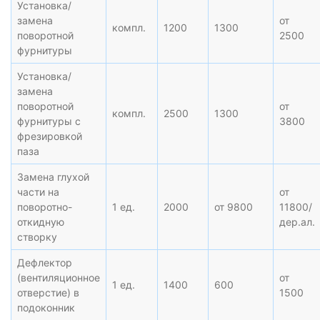
Установка/
замена
от
компл.
1200
1300
поворотной
2500
фурнитуры
Установка/
замена
поворотной
от
компл.
2500
1300
фурнитуры с
3800
фрезировкой
паза
Замена глухой
части на
от
поворотно-
1 ед.
2000
от 9800
11800/
откидную
дер.ал.
створку
Дефлектор
(вентиляционное
от
1 ед.
1400
600
отверстие) в
1500
подоконник