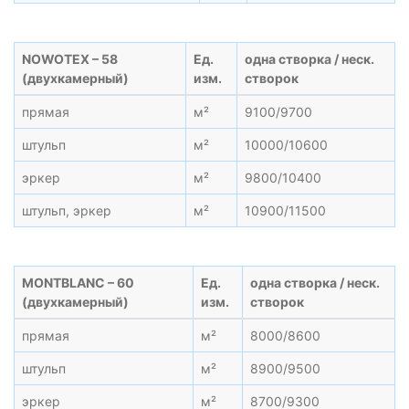
NOWOTEX – 58
Ед.
одна створка / неск.
(двухкамерный)
изм.
створок
прямая
м²
9100/9700
штульп
м²
10000/10600
эркер
м²
9800/10400
штульп, эркер
м²
10900/11500
MONTBLANC – 60
Ед.
одна створка / неск.
(двухкамерный)
изм.
створок
прямая
м²
8000/8600
штульп
м²
8900/9500
эркер
м²
8700/9300