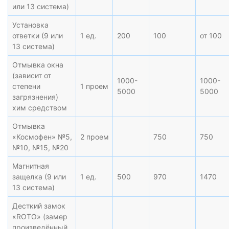
или 13 система)
Установка
ответки (9 или
1 ед.
200
100
от 100
13 система)
Отмывка окна
(зависит от
1000-
1000-
степени
1 проем
5000
5000
загрязнения)
хим средством
Отмывка
«Космофен» №5,
2 проем
750
750
№10, №15, №20
Магнитная
защелка (9 или
1 ед.
500
970
1470
13 система)
Десткий замок
«ROTO» (замер
произведённый