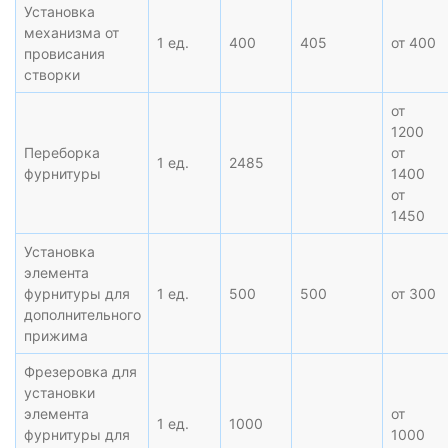
Установка
механизма от
1 ед.
400
405
от 400
провисания
створки
от
1200
Переборка
от
1 ед.
2485
фурнитуры
1400
от
1450
Установка
элемента
фурнитуры для
1 ед.
500
500
от 300
дополнительного
прижима
Фрезеровка для
установки
элемента
от
1 ед.
1000
фурнитуры для
1000