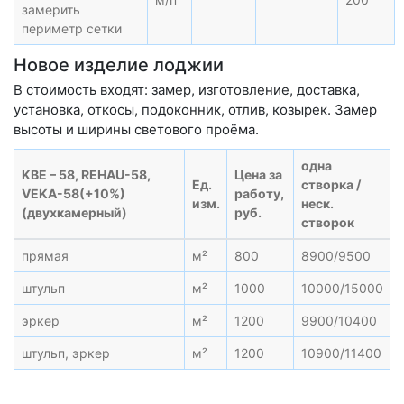
замерить
периметр сетки
Новое изделие лоджии
В стоимость входят: замер, изготовление, доставка,
установка, откосы, подоконник, отлив, козырек. Замер
высоты и ширины светового проёма.
одна
KBE – 58, REHAU-58,
Цена за
Ед.
створка /
VEKA-58(+10%)
работу,
изм.
неск.
(двухкамерный)
руб.
створок
прямая
м²
800
8900/9500
штульп
м²
1000
10000/15000
эркер
м²
1200
9900/10400
штульп, эркер
м²
1200
10900/11400