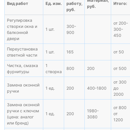
Материал,
Вид работ
Ед. изм.
работу,
Итого:
руб.
руб.
Регулировка
от 200-
створки окна и
300-
1 шт.
300-
балконной
900
450
двери
Переустановка
1 шт.
165
от 50
ответной части
Чистка, смазка
1
800
200
от 500
фурнитуры
створка
от 300
Замена оконной
1 ед.
200
400-1800
до
ручки
2000
Замена оконной
от 800
ручки с ключом
1980-
1 ед.
200
от
(цена: аналог
3080
1200
или бренд)