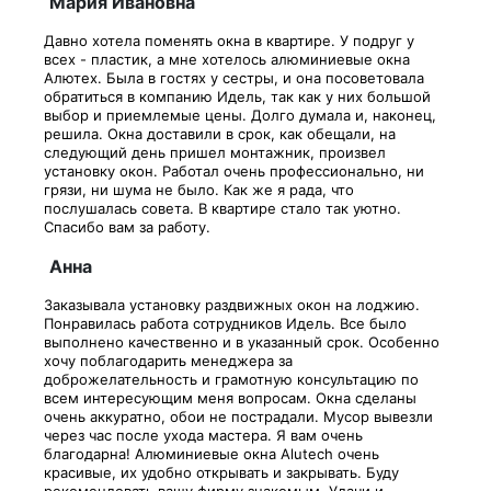
Мария Ивановна
Давно хотела поменять окна в квартире. У подруг у
всех - пластик, а мне хотелось алюминиевые окна
Алютех. Была в гостях у сестры, и она посоветовала
обратиться в компанию Идель, так как у них большой
выбор и приемлемые цены. Долго думала и, наконец,
решила. Окна доставили в срок, как обещали, на
следующий день пришел монтажник, произвел
установку окон. Работал очень профессионально, ни
грязи, ни шума не было. Как же я рада, что
послушалась совета. В квартире стало так уютно.
Спасибо вам за работу.
Анна
Заказывала установку раздвижных окон на лоджию.
Понравилась работа сотрудников Идель. Все было
выполнено качественно и в указанный срок. Особенно
хочу поблагодарить менеджера за
доброжелательность и грамотную консультацию по
всем интересующим меня вопросам. Окна сделаны
очень аккуратно, обои не пострадали. Мусор вывезли
через час после ухода мастера. Я вам очень
благодарна! Алюминиевые окна Alutech очень
красивые, их удобно открывать и закрывать. Буду
рекомендовать вашу фирму знакомым. Удачи и