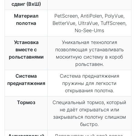
сдвиг (ВхШ)
Материал
PetScreen, AntiPolen, PolyVue,
полотна
BetterVue, UltraVue, TuffScreen,
No-See-Ums
Установка
Уникальная технология
вместе с
позволяющая устанавливать
рольставнями
москитную систему в короб
рольставен.
Система
Система преднатяжения
преднатяжения
пружины для легкости
открывания полотна.
Тормоз
Специальный тормоз, который
не даёт открываться или
закрываться полотну слишком
быстро.
Антиветровый
Дополнительный слой ворса,