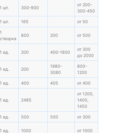
от 200-
1 шт.
300-900
300-450
1 шт.
165
от 50
1
800
200
от 500
створка
от 300
1 ед.
200
400-1800
до 2000
1980-
800-
1 ед.
200
3080
1200
1 ед.
400
405
от 400
от 1200,
1 ед.
2485
1400,
1450
1 ед.
500
500
от 300
1 ед.
1000
от 1000