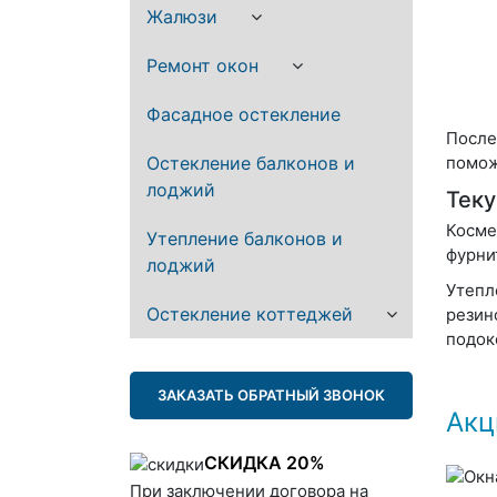
Жалюзи
Ремонт окон
Фасадное остекление
После
Остекление балконов и
помож
лоджий
Теку
Косме
Утепление балконов и
фурни
лоджий
Утепл
Остекление коттеджей
резин
подок
ЗАКАЗАТЬ ОБРАТНЫЙ ЗВОНОК
Акц
СКИДКА 20%
При заключении договора на