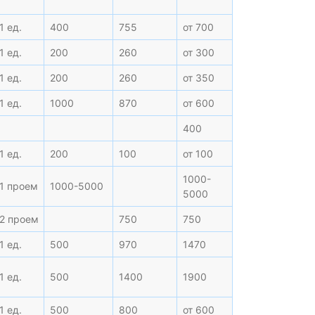
1 ед.
400
755
от 700
1 ед.
200
260
от 300
1 ед.
200
260
от 350
1 ед.
1000
870
от 600
400
1 ед.
200
100
от 100
1000-
1 проем
1000-5000
5000
2 проем
750
750
1 ед.
500
970
1470
1 ед.
500
1400
1900
1 ед.
500
800
от 600