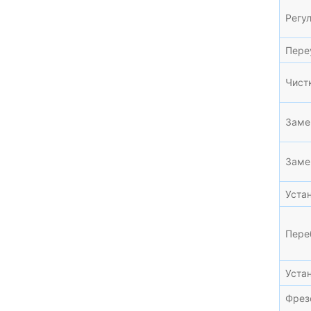
Регу
Пере
Чист
Заме
Замен
Уста
Пере
Уста
Фрез