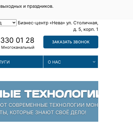
 выходных и праздников.
Бизнес-центр «Нева» ул. Столичная,
д. 5, корп. 1
 330 01 28
ЗАКАЗАТЬ ЗВОНОК
Многоканальный
ЛУГИ
О НАС
МА
. ЗАЛОГ УСПЕХА -
МЫ П
ПРОБ