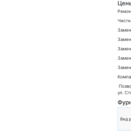
Цены
Ремон
Чистк
Замен
Замен
Замен
Замен
Замен
Компа
Позво
ул. Ст
Фур
Вид 