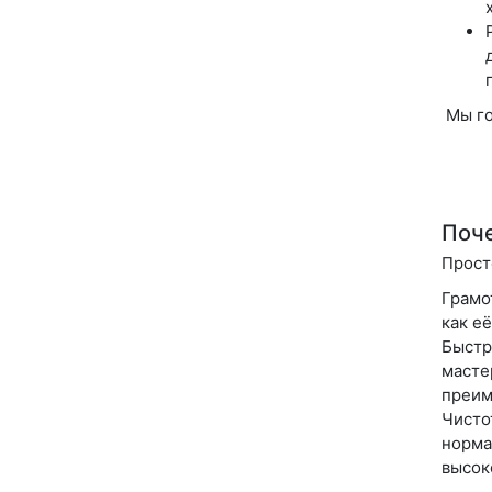
Мы го
Поче
Прост
Грамо
как е
Быстр
масте
преим
Чисто
норма
высок