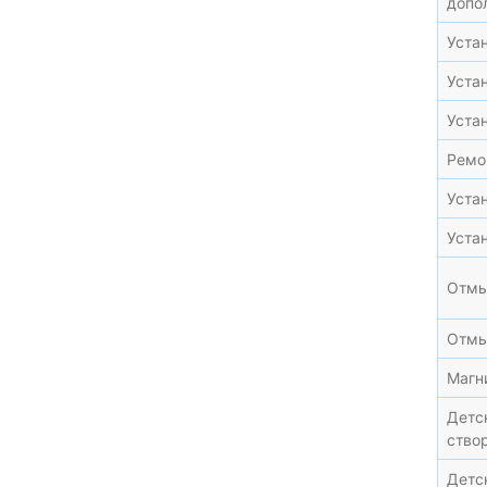
допо
Устан
Уста
Уста
Ремо
Устан
Устан
Отмы
Отмы
Магни
Детс
ство
Детс