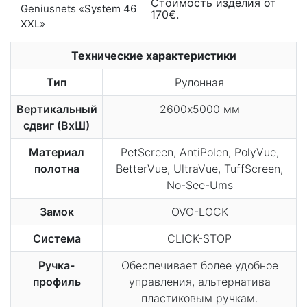
Стоимость изделия от
170€.
Технические характеристики
Тип
Рулонная
Вертикальный
2600х5000 мм
сдвиг (ВхШ)
Материал
PetScreen, AntiPolen, PolyVue,
полотна
BetterVue, UltraVue, TuffScreen,
No-See-Ums
Замок
OVO-LOCK
Система
CLICK-STOP
Ручка-
Обеспечивает более удобное
профиль
управления, альтернатива
пластиковым ручкам.