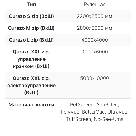
Тип
Рулонная
Qurazo S zip (ВхШ)
2200х2500 мм
Qurazo M zip (ВхШ)
2800х3000 мм
Qurazo L zip (ВхШ)
4000х4000
Qurazo XXL zip,
3000х6000
управление
крэнком (ВхШ)
Qurazo XXL zip,
5000х10000
электроуправление
(ВхШ)
Материал полотна
PetScreen, AntiPolen,
PolyVue, BetterVue, UltraVue,
TuffScreen, No-See-Ums