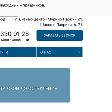
 выходных и праздников.
Бизнес-центр «Мурино Парк» - ул.
Шоссе в Лаврики, д. 71.
 330 01 28
ЗАКАЗАТЬ ЗВОНОК
Многоканальный
ЛУГИ
О НАС
МА
. ЗАЛОГ УСПЕХА -
МЫ П
ПРОБ