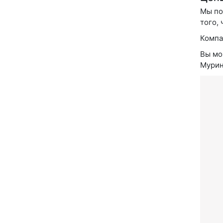
Мы по
того,
Компа
Вы мо
Мурин