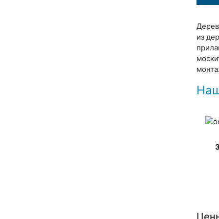
Дерев
из де
прила
моски
монта
Наш
Цены