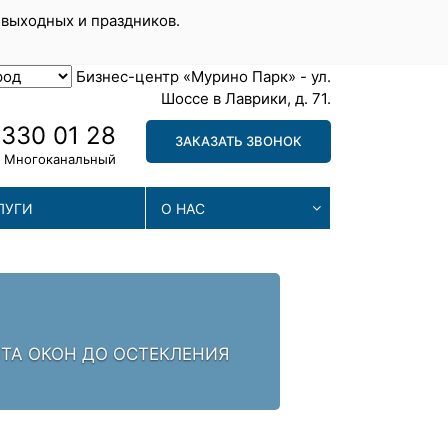
 выходных и праздников.
Бизнес-центр «Мурино Парк» - ул.
Шоссе в Лаврики, д. 71.
 330 01 28
ЗАКАЗАТЬ ЗВОНОК
Многоканальный
ЛУГИ
О НАС
МА
. ЗАЛОГ УСПЕХА -
МЫ П
ПРОБ