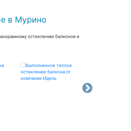
е в Мурино
панорамному остеклению балконов и