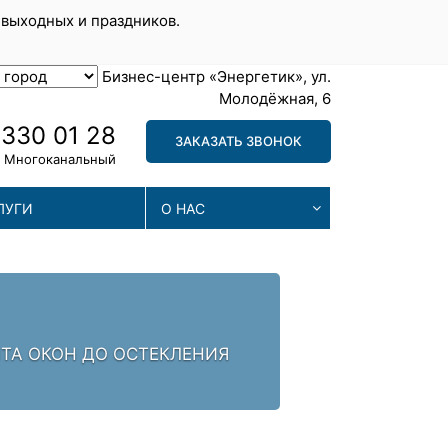
 выходных и праздников.
Бизнес-центр «Энергетик», ул.
Молодёжная, 6
 330 01 28
ЗАКАЗАТЬ ЗВОНОК
Многоканальный
ЛУГИ
О НАС
МА
. ЗАЛОГ УСПЕХА -
МЫ П
ПРОБ