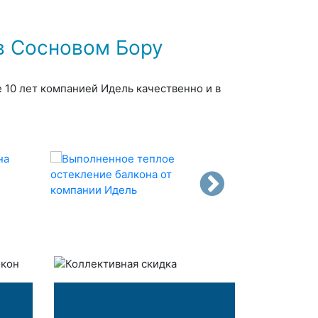
в Сосновом Бору
е 10 лет компанией Идель качественно и в