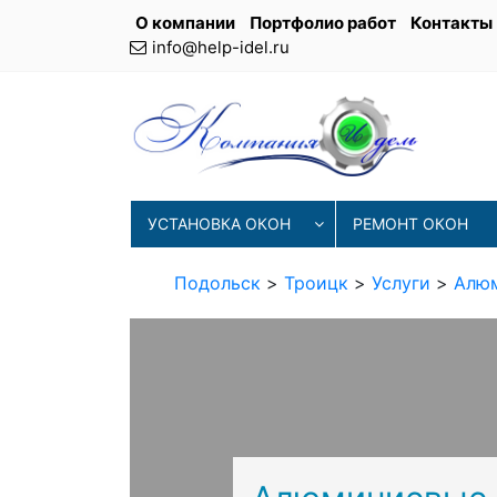
О компании
Портфолио работ
Контакты
info@help-idel.ru
УСТАНОВКА ОКОН
РЕМОНТ ОКОН
Подольск
>
Троицк
>
Услуги
>
Алюм