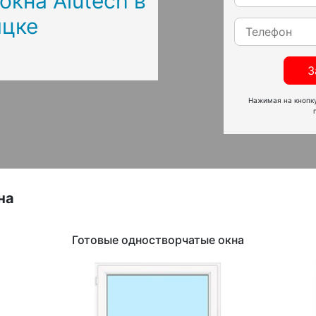
кна Alutech в
ицке
З
Нажимая на кнопку
на
Готовые одностворчатые окна