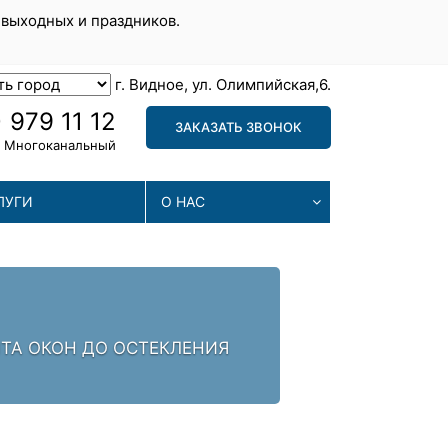
 выходных и праздников.
г. Видное, ул. Олимпийская,6.
 979 11 12
ЗАКАЗАТЬ ЗВОНОК
Многоканальный
ЛУГИ
О НАС
МА
. ЗАЛОГ УСПЕХА -
МЫ П
ПРОБ