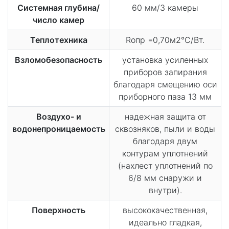
Системная глубина/
60 мм/3 камеры
число камер
Теплотехника
Rопр =0,70м2°С/Вт.
Взломобезопасность
установка усиленных
приборов запирания
благодаря смещению оси
приборного паза 13 мм
Воздухо- и
надежная защита от
водонепроницаемость
сквозняков, пыли и воды
благодаря двум
контурам уплотнений
(нахлест уплотнений по
6/8 мм снаружи и
внутри).
Поверхность
высококачественная,
идеально гладкая,