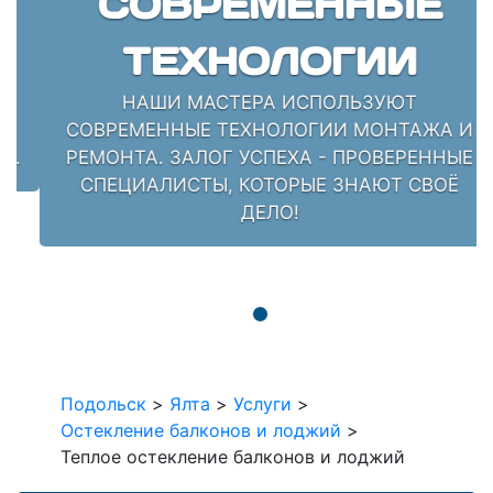
СОВРЕМЕННЫЕ
ТЕХНОЛОГИИ
НАШИ МАСТЕРА ИСПОЛЬЗУЮТ
СОВРЕМЕННЫЕ ТЕХНОЛОГИИ МОНТАЖА И
РЕМОНТА. ЗАЛОГ УСПЕХА - ПРОВЕРЕННЫЕ
СПЕЦИАЛИСТЫ, КОТОРЫЕ ЗНАЮТ СВОЁ
ДЕЛО!
Подольск
>
Ялта
>
Услуги
>
Остекление балконов и лоджий
>
Теплое остекление балконов и лоджий