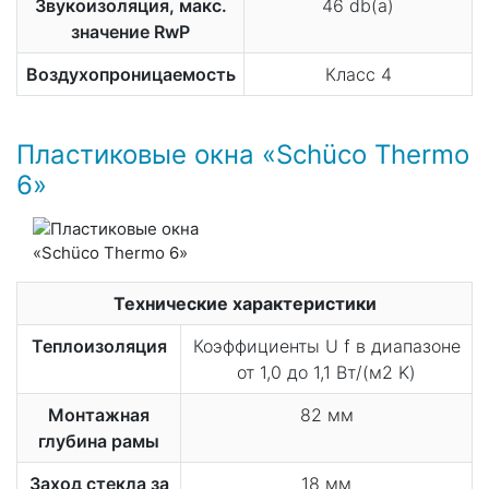
Звукоизоляция, макс.
46 db(a)
значение RwP
Воздухопроницаемость
Класс 4
Пластиковые окна «Schüco​ Thermo​
6​»
Технические характеристики
Теплоизоляция
Коэффициенты U f в диапазоне
от 1,0​ до​ 1,1​ Вт/(м2 K)
Монтажная
82 мм
глубина рамы
Заход стекла за
18 мм