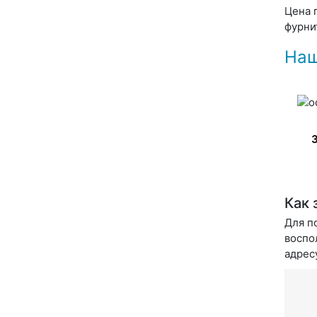
Цена 
фурни
Наш
Как 
Для п
воспо
адресу