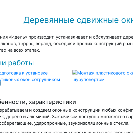
Деревянные сдвижные окн
ния «Идель» производит, устанавливает и обслуживает дер
алконов, террас, веранд, беседок и прочих конструкций ра
тво на всех этапах.
и работы
енности, характеристики
зрабатываем и создаем оконные конструкции любых конфиг
ик, дерево и алюминий. Заказчикам доступно множество ва
осберегающие, ударопрочные, звукоизоляционные стекла.
евянных сдвижных окон створка перемещается как дверь-куп