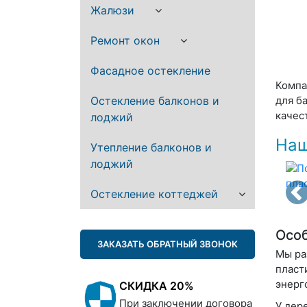
Жалюзи
Ремонт окон
Фасадное остекление
Компа
Остекление балконов и
для б
качес
лоджий
Наш
Утепление балконов и
лоджий
Остекление коттеджей
Особ
ЗАКАЗАТЬ ОБРАТНЫЙ ЗВОНОК
Мы ра
пласт
энерг
СКИДКА 20%
При заключении договора
У дер