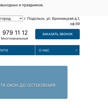
 выходных и праздников.
г. Подольск, ул. Бронницкая д.1,
оф.69
 979 11 12
ЗАКАЗАТЬ ЗВОНОК
Многоканальный
ЛУГИ
О НАС
С
НТА ОКОН ДО ОСТЕКЛЕНИЯ
НАШИ
ПРОВ